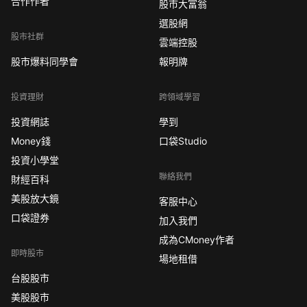
合作作者
股市大富翁
選股網
股市社群
雲端控股
股市爆料同學會
報明牌
投資理財
跨領域學習
投資網誌
學到
Money錢
口袋Studio
投資小學堂
聯絡我們
財經百科
美股放大鏡
客服中心
口袋證券
加入我們
成為CMoney作者
即時股市
場地租借
台股股市
美股股市