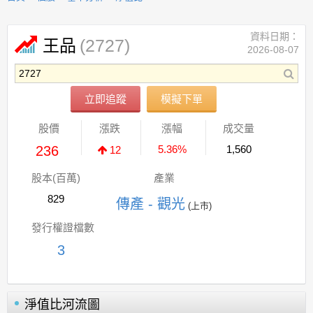
資料日期：
(2727)
王品
2026-08-07
立即追蹤
模擬下單
股價
漲跌
漲幅
成交量
236
5.36%
1,560
12
股本(百萬)
產業
829
傳產 - 觀光
(上市)
發行權證檔數
3
淨值比河流圖