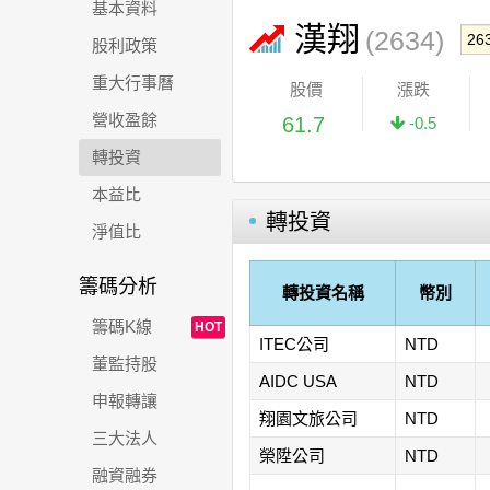
基本資料
漢翔
(2634)
股利政策
重大行事曆
股價
漲跌
營收盈餘
61.7
-0.5
轉投資
本益比
轉投資
淨值比
籌碼分析
轉投資名稱
幣別
籌碼K線
HOT
ITEC公司
NTD
董監持股
AIDC USA
NTD
申報轉讓
翔園文旅公司
NTD
三大法人
榮陞公司
NTD
融資融券