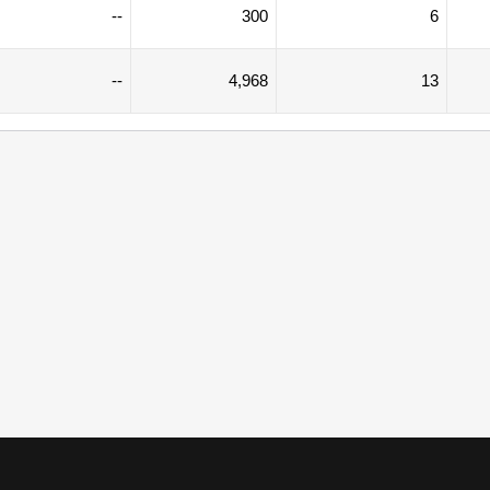
--
300
6
--
4,968
13