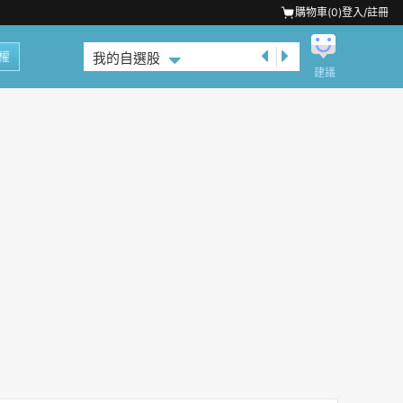
購物車(
0
)
登入/註冊
權
我的自選股
建議