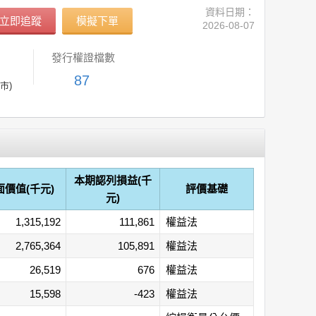
資料日期：
立即追蹤
模擬下單
2026-08-07
發行權證檔數
87
市)
本期認列損益(千
面價值(千元)
評價基礎
元)
1,315,192
111,861
權益法
2,765,364
105,891
權益法
26,519
676
權益法
15,598
-423
權益法