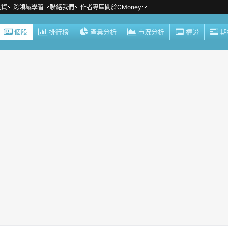
投資
跨領域學習
聯絡我們
作者專區
關於CMoney
個股
排行榜
產業分析
市況分析
權證
期