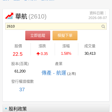
資料日期：
(2610)
華航
2026-08-07
立即追蹤
模擬下單
股價
漲跌
漲幅
成交量
22.5
1.58%
30,413
0.35
股本(百萬)
產業
61,200
傳產 - 航運
(上市)
發行權證檔數
37
股利政策