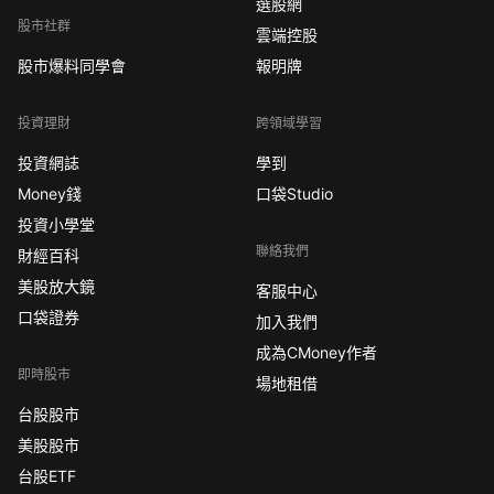
選股網
股市社群
雲端控股
股市爆料同學會
報明牌
投資理財
跨領域學習
投資網誌
學到
Money錢
口袋Studio
投資小學堂
聯絡我們
財經百科
美股放大鏡
客服中心
口袋證券
加入我們
成為CMoney作者
即時股市
場地租借
台股股市
美股股市
台股ETF