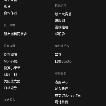
模擬投資
影音
合作作者
股市大富翁
選股網
股市社群
雲端控股
股市爆料同學會
報明牌
投資理財
跨領域學習
投資網誌
學到
Money錢
口袋Studio
投資小學堂
聯絡我們
財經百科
美股放大鏡
客服中心
口袋證券
加入我們
成為CMoney作者
即時股市
場地租借