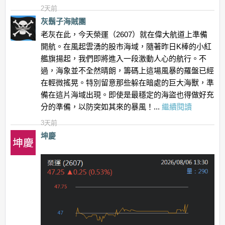
2天前
灰鬍子海賊團
老灰在此，今天榮運（2607）就在偉大航道上準備
開航。在風起雲湧的股市海域，隨著昨日K棒的小紅
艦旗揚起，我們即將進入一段激動人心的航行。不
過，海象並不全然晴朗，籌碼上這場風暴的羅盤已經
在輕微搖晃。特別留意那些躲在暗處的巨大海獸，準
備在這片海域出現。即使是最穩定的海盜也得做好充
分的準備，以防突如其來的暴風！...
繼續閱讀
3天前
坤慶