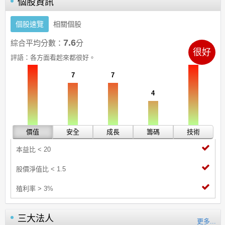
個股資訊
個股速覽
相關個股
7.6
綜合平均分數：
分
很好
10
10
評語：
各方面看起來都很好。
7
7
4
價值
安全
成長
籌碼
技術
本益比 < 20
股價淨值比 < 1.5
殖利率 > 3%
三大法人
更多...