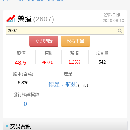
資料日期：
(2607)
榮運
2026-08-10
立即追蹤
模擬下單
股價
漲跌
漲幅
成交量
48.5
1.25%
542
0.6
股本(百萬)
產業
5,336
傳產 - 航運
(上市)
發行權證檔數
0
交易資訊