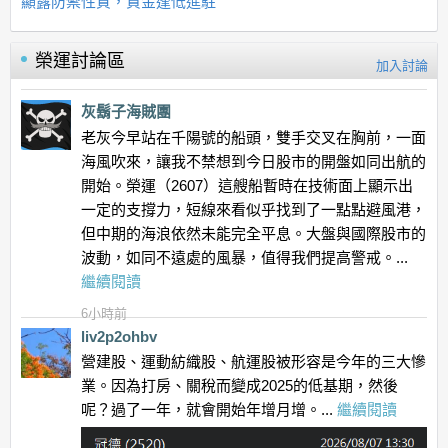
顯露防禦性質，資金逢低進駐
榮運
討論區
加入討論
灰鬍子海賊團
老灰今早站在千陽號的船頭，雙手交叉在胸前，一面
海風吹來，讓我不禁想到今日股市的開盤如同出航的
開始。榮運（2607）這艘船暫時在技術面上顯示出
一定的支撐力，短線來看似乎找到了一點點避風港，
但中期的海浪依然未能完全平息。大盤與國際股市的
波動，如同不遠處的風暴，值得我們提高警戒。...
繼續閱讀
6小時前
liv2p2ohbv
營建股、運動紡織股、航運股被形容是今年的三大慘
業。因為打房、關稅而變成2025的低基期，然後
呢？過了一年，就會開始年增月增。...
繼續閱讀