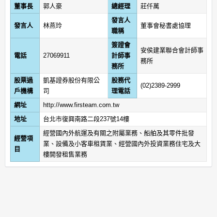
董事長
郭人豪
總經理
莊仟萬
發言人
發言人
林燕玲
董事會秘書處協理
職稱
簽證會
安侯建業聯合會計師事
電話
27069911
計師事
務所
務所
股票過
凱基證券股份有限公
股務代
(02)2389-2999
戶機構
司
理電話
網址
http://www.firsteam.com.tw
地址
台北市復興南路二段237號14樓
經營國內外航運及有關之附屬業務、船舶及其零件批發
經營項
業、設備及小客車租賃業、經營國內外投資業務住宅及大
目
樓開發租售業務