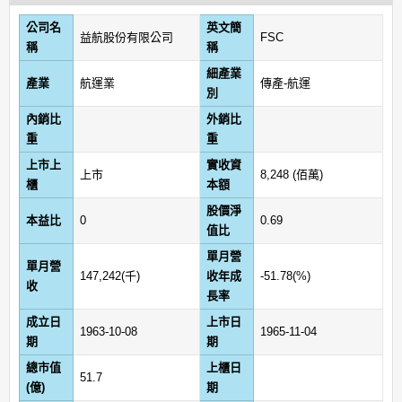
公司名
英文簡
益航股份有限公司
FSC
稱
稱
細產業
產業
航運業
傳產-航運
別
內銷比
外銷比
重
重
上市上
實收資
上市
8,248 (佰萬)
櫃
本額
股價淨
本益比
0
0.69
值比
單月營
單月營
147,242(千)
收年成
-51.78(%)
收
長率
成立日
上市日
1963-10-08
1965-11-04
期
期
總市值
上櫃日
51.7
(億)
期