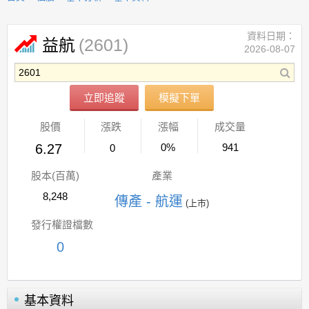
資料日期：
(2601)
益航
2026-08-07
立即追蹤
模擬下單
股價
漲跌
漲幅
成交量
6.27
0%
941
0
股本(百萬)
產業
8,248
傳產 - 航運
(上市)
發行權證檔數
0
基本資料