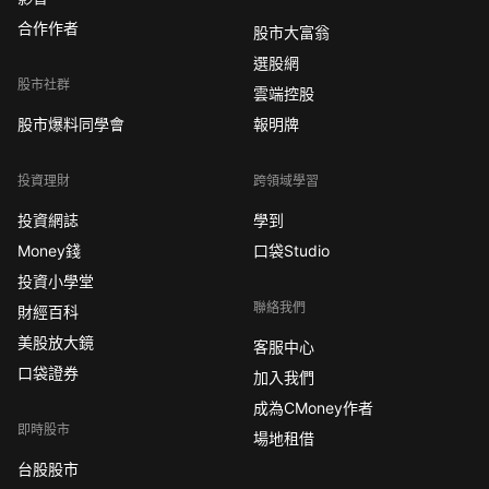
合作作者
股市大富翁
選股網
股市社群
雲端控股
股市爆料同學會
報明牌
投資理財
跨領域學習
投資網誌
學到
Money錢
口袋Studio
投資小學堂
聯絡我們
財經百科
美股放大鏡
客服中心
口袋證券
加入我們
成為CMoney作者
即時股市
場地租借
台股股市