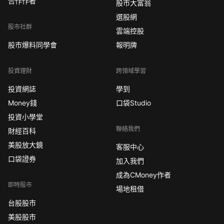
合作作者
股市大富翁
選股網
股市社群
雲端控股
股市爆料同學會
報明牌
投資理財
跨領域學習
投資網誌
學到
Money錢
口袋Studio
投資小學堂
聯絡我們
財經百科
美股放大鏡
客服中心
口袋證券
加入我們
成為CMoney作者
即時股市
場地租借
台股股市
美股股市