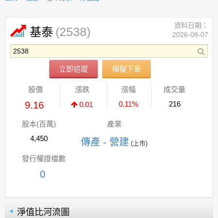
資料日期：
(2538)
基泰
2026-08-07
立即追蹤
模擬下單
股價
漲跌
漲幅
成交量
9.16
0.11%
216
0.01
股本(百萬)
產業
4,450
傳產 - 營建
(上市)
發行權證檔數
0
淨值比河流圖