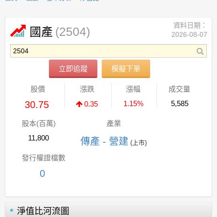
資料日期：
(2504)
國產
2026-08-07
立即追蹤
模擬下單
股價
漲跌
漲幅
成交量
30.75
1.15%
5,585
0.35
股本(百萬)
產業
11,800
傳產 - 營建
(上市)
發行權證檔數
0
淨值比河流圖