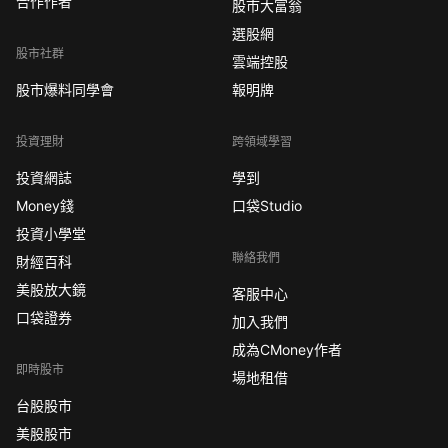
合作作者
股市大富翁
選股網
股市社群
雲端控股
股市爆料同學會
報明牌
投資理財
跨領域學習
投資網誌
學到
Money錢
口袋Studio
投資小學堂
聯絡我們
財經百科
美股放大鏡
客服中心
口袋證券
加入我們
成為CMoney作者
即時股市
場地租借
台股股市
美股股市