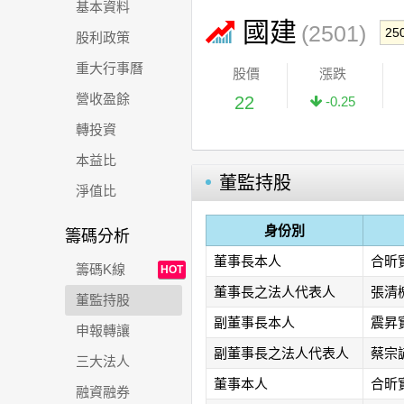
基本資料
國建
(2501)
股利政策
重大行事曆
股價
漲跌
營收盈餘
22
-0.25
轉投資
本益比
董監持股
淨值比
身份別
籌碼分析
董事長本人
合昕
籌碼K線
HOT
董事長之法人代表人
張清
董監持股
副董事長本人
震昇
申報轉讓
副董事長之法人代表人
蔡宗
三大法人
董事本人
合昕
融資融券