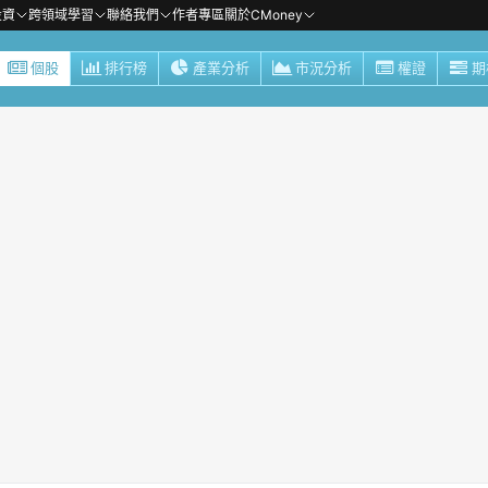
投資
跨領域學習
聯絡我們
作者專區
關於CMoney
個股
排行榜
產業分析
市況分析
權證
期