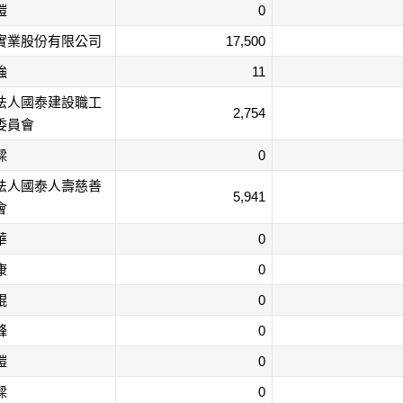
鎧
0
實業股份有限公司
17,500
強
11
法人國泰建設職工
2,754
委員會
樑
0
法人國泰人壽慈善
5,941
會
華
0
康
0
鯤
0
鋒
0
鎧
0
樑
0