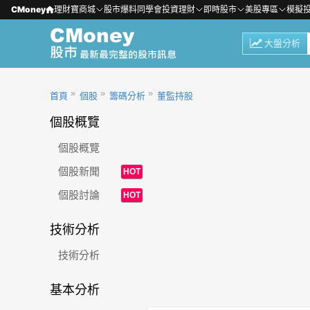
CMoney
理財寶商城
股市爆料同學會
投資理財
即時股市
美股專區
模擬
大盤分析
首頁
個股
籌碼分析
董監持股
個股概覽
個股概覽
個股新聞
HOT
個股討論
HOT
技術分析
技術分析
基本分析