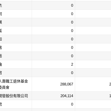
杰
0
何
0
棋
0
延
0
和
0
銘
0
藝
0
倫
2
君
0
人壽職工退休基金
288,067
2
委員會
開發股份有限公司
204,114
1
君
0