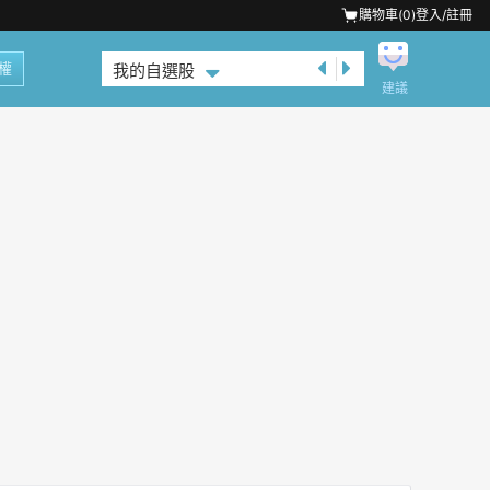
購物車(
0
)
登入/註冊
權
我的自選股
建議