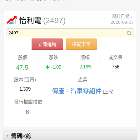
資料日期：
(2497)
怡利電
2026-08-07
立即追蹤
模擬下單
股價
漲跌
漲幅
成交量
47.5
-2.16%
756
-1.05
股本(百萬)
產業
1,309
傳產 - 汽車零組件
(上市)
發行權證檔數
6
籌碼K線