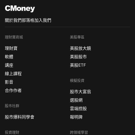
關於我們
部落格
加入我們
理財寶商城
美股專區
理財寶
美股放大鏡
軟體
美股股市
講座
美股ETF
線上課程
模擬投資
影音
合作作者
股市大富翁
選股網
股市社群
雲端控股
股市爆料同學會
報明牌
投資理財
跨領域學習