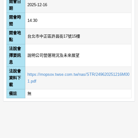
開會日
2025-12-16
期
開會時
14:30
間
開會地
台北市中正區許昌街17號15樓
點
法說會
擇要訊
說明公司營運現況及未來展望
息
法說會
https://mopsov.twse.com.tw/nas/STR/249620251216M00
資料下
1.pdf
載
備註
無