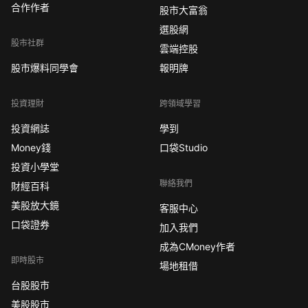
合作作者
股市大富翁
選股網
股市社群
雲端控股
股市爆料同學會
報明牌
投資理財
跨領域學習
投資網誌
學到
Money錢
口袋Studio
投資小學堂
聯絡我們
財經百科
美股放大鏡
客服中心
口袋證券
加入我們
成為CMoney作者
即時股市
場地租借
台股股市
美股股市