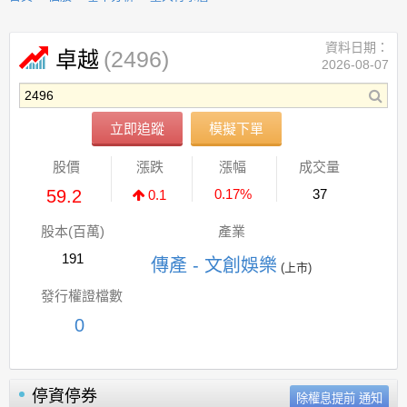
資料日期：
(2496)
卓越
2026-08-07
立即追蹤
模擬下單
股價
漲跌
漲幅
成交量
59.2
0.17%
37
0.1
股本(百萬)
產業
191
傳產 - 文創娛樂
(上市)
發行權證檔數
0
停資停券