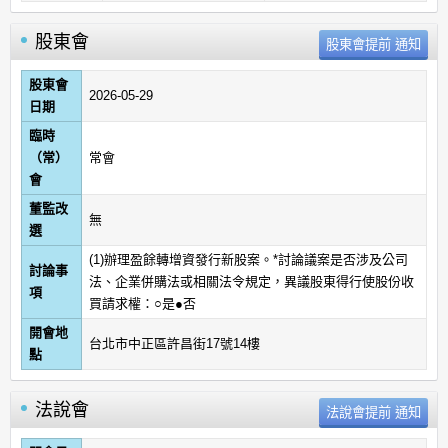
股東會
股東會
2026-05-29
日期
臨時
（常）
常會
會
董監改
無
選
(1)辦理盈餘轉增資發行新股案。*討論議案是否涉及公司
討論事
法、企業併購法或相關法令規定，異議股東得行使股份收
項
買請求權：○是●否
開會地
台北市中正區許昌街17號14樓
點
法說會