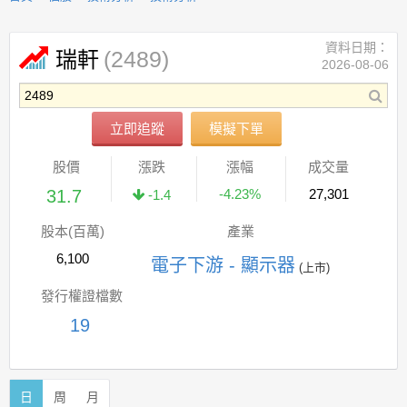
資料日期：
(2489)
瑞軒
2026-08-06
立即追蹤
模擬下單
股價
漲跌
漲幅
成交量
31.7
-4.23%
27,301
-1.4
股本(百萬)
產業
6,100
電子下游 - 顯示器
(上市)
發行權證檔數
19
日
周
月