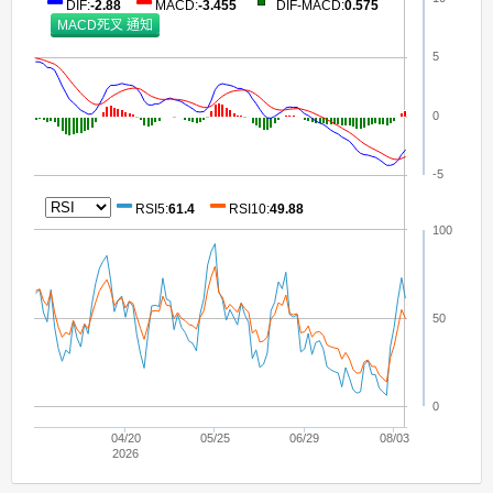
DIF
:
-2.88
MACD
:
-3.455
DIF-MACD
:
0.575
5
0
-5
RSI5
:
61.4
RSI10
:
49.88
100
50
0
04/20
05/25
06/29
08/03
2026