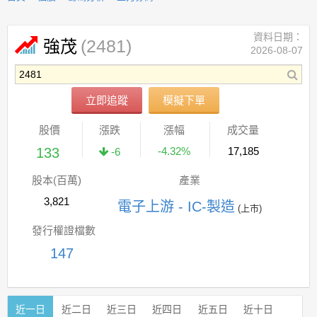
資料日期：
(2481)
強茂
2026-08-07
立即追蹤
模擬下單
股價
漲跌
漲幅
成交量
133
-4.32%
17,185
-6
股本(百萬)
產業
3,821
電子上游 - IC-製造
(上市)
發行權證檔數
147
近一日
近二日
近三日
近四日
近五日
近十日