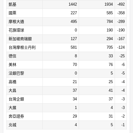
凱基
1442
1934
-492
永全
9
0
9
國票
227
585
-358
港商野村
8
0
8
摩根大通
495
784
-289
宏遠
16
9
7
花旗環球
0
190
-190
盈溢
6
0
6
新加坡商瑞銀
127
294
-167
京城
11
6
5
台灣摩根士丹利
581
705
-124
陽信
8
3
5
德信
8
33
-25
日進
7
2
5
美林
70
76
-6
彰銀
5
1
4
法銀巴黎
0
5
-5
日茂
15
13
2
高橋
21
25
-4
福邦
2
0
2
大昌
37
41
-4
永興
11
10
1
台灣企銀
34
37
-3
新百王
7
6
1
大展
1
4
-3
寶盛
1
0
1
奔亞證券
29
31
-2
福勝
1
0
1
北城
4
5
-1
中農
3
3
0