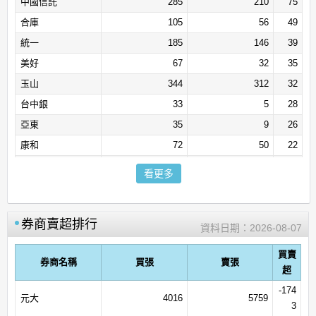
中國信託
285
210
75
合庫
105
56
49
統一
185
146
39
美好
67
32
35
玉山
344
312
32
台中銀
33
5
28
亞東
35
9
26
康和
72
50
22
聯邦
45
23
22
看更多
致和
33
11
22
美商高盛
1934
1913
21
券商賣超排行
安泰
24
5
19
資料日期：
2026-08-07
臺銀證券
93
77
16
買賣
券商名稱
買張
賣張
光和
25
13
12
超
口袋
37
26
11
-174
元大
4016
5759
3
土銀
41
32
9