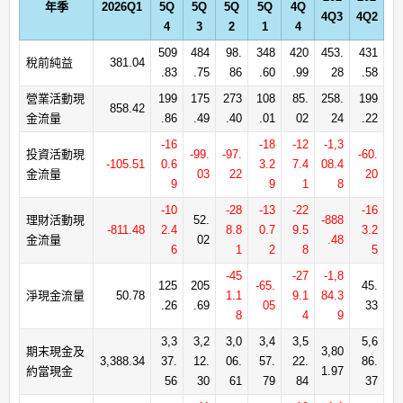
年季
2026Q1
5Q
5Q
5Q
5Q
4Q
4Q3
4Q2
4
3
2
1
4
509
484
98.
348
420
453.
431
稅前純益
381.04
.83
.75
86
.60
.99
28
.58
營業活動現
199
175
273
108
85.
258.
199
858.42
金流量
.86
.49
.40
.01
02
24
.22
-16
-18
-12
-1,3
投資活動現
-99.
-97.
-60.
-105.51
0.6
3.2
7.4
08.4
金流量
03
22
20
9
9
1
8
-10
-28
-13
-22
-16
理財活動現
52.
-888
-811.48
2.4
8.8
0.7
9.5
3.2
金流量
02
.48
6
1
2
8
5
-45
-27
-1,8
125
205
-65.
45.
淨現金流量
50.78
1.1
9.1
84.3
.26
.69
05
33
8
4
9
3,3
3,2
3,0
3,4
3,5
5,6
期末現金及
3,80
3,388.34
37.
12.
06.
57.
22.
86.
約當現金
1.97
56
30
61
79
84
37