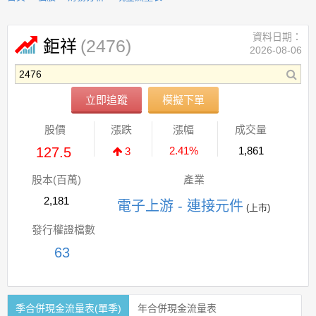
資料日期：
(2476)
鉅祥
2026-08-06
立即追蹤
模擬下單
股價
漲跌
漲幅
成交量
127.5
2.41%
1,861
3
股本(百萬)
產業
2,181
電子上游 - 連接元件
(上市)
發行權證檔數
63
季合併現金流量表(單季)
年合併現金流量表