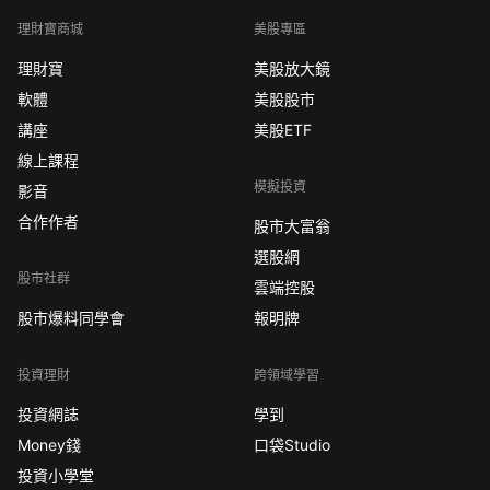
理財寶商城
美股專區
理財寶
美股放大鏡
軟體
美股股市
講座
美股ETF
線上課程
模擬投資
影音
合作作者
股市大富翁
選股網
股市社群
雲端控股
股市爆料同學會
報明牌
投資理財
跨領域學習
投資網誌
學到
Money錢
口袋Studio
投資小學堂