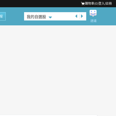
購物車(
0
)
登入/註冊
權
我的自選股
建議