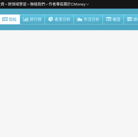
投資
跨領域學習
聯絡我們
作者專區
關於CMoney
個股
排行榜
產業分析
市況分析
權證
期