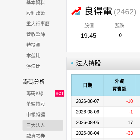
基本資料
良得電
(2462)
股利政策
重大行事曆
股價
漲跌
營收盈餘
19.45
0
轉投資
本益比
法人持股
淨值比
外資
籌碼分析
日期
買賣超
籌碼K線
HOT
2026-08-07
-10
董監持股
2026-08-06
-1
申報轉讓
2026-08-05
17
三大法人
2026-08-04
-33
融資融券