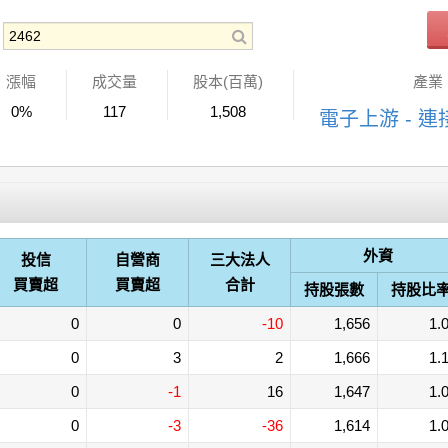
漲幅
成交量
股本(百萬)
產業
0%
117
1,508
電子上游 - 
外資
投信
自營商
三大法人
買賣超
買賣超
合計
持股張數
持股比
0
0
-10
1,656
1.
0
3
2
1,666
1.
0
-1
16
1,647
1.
0
-3
-36
1,614
1.