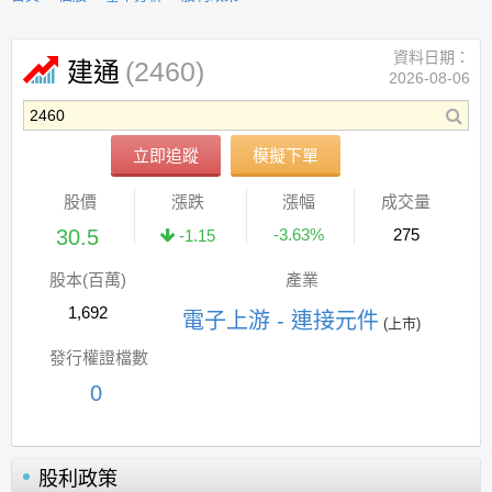
資料日期：
(2460)
建通
2026-08-06
立即追蹤
模擬下單
股價
漲跌
漲幅
成交量
30.5
-3.63%
275
-1.15
股本(百萬)
產業
1,692
電子上游 - 連接元件
(上市)
發行權證檔數
0
股利政策