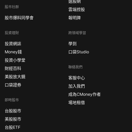
選股網
股市社群
雲端控股
股市爆料同學會
報明牌
投資理財
跨領域學習
投資網誌
學到
Money錢
口袋Studio
投資小學堂
聯絡我們
財經百科
美股放大鏡
客服中心
口袋證券
加入我們
成為CMoney作者
即時股市
場地租借
台股股市
美股股市
台股ETF