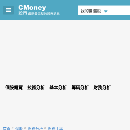
我的自選股
個股概覽
技術分析
基本分析
籌碼分析
財務分析
首頁
個股
財務分析
財務比率