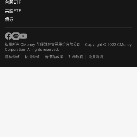
台股ETF
美股ETF
債券
版權所有 CMoney 全曜財經資訊股份有限公司
Copyright © 2022 CMoney
Corporation. All rights reserved.
隱私條款
使用條款
著作權政策
社群規範
免責聲明