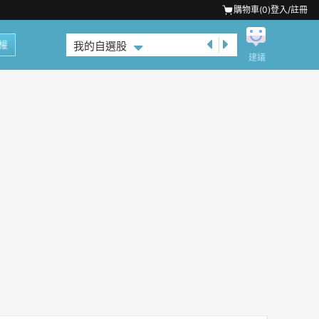
購物車(
0
)
登入/註冊
權
我的自選股
建議