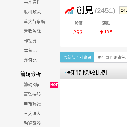
基本資料
創見
(2451)
股利政策
重大行事曆
股價
漲跌
營收盈餘
293
10.5
轉投資
本益比
最新部門別資訊
歷年部門別資訊
淨值比
部門別營收比例
籌碼分析
籌碼K線
HOT
董監持股
申報轉讓
三大法人
融資融券