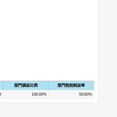
部門損益比例
部門稅前純益率
9
100.00%
59.60%