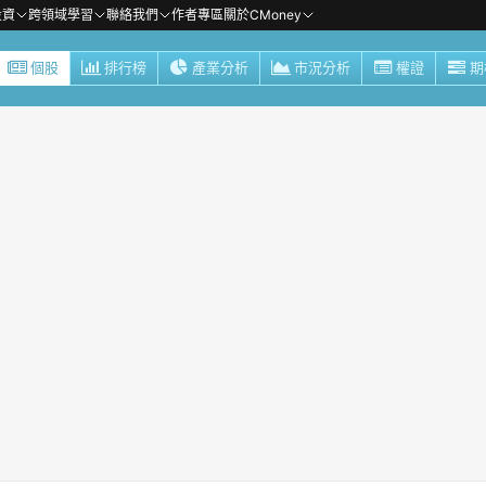
投資
跨領域學習
聯絡我們
作者專區
關於CMoney
個股
排行榜
產業分析
市況分析
權證
期