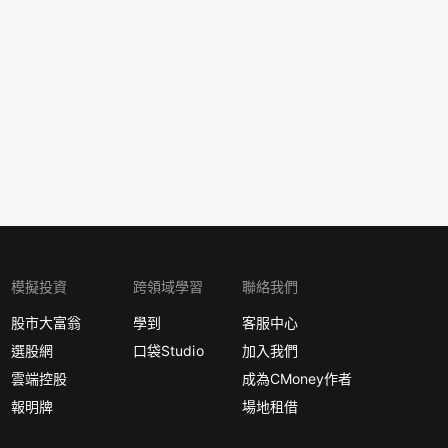
模擬投資
跨領域學習
聯絡我們
股市大富翁
學到
客服中心
選股網
口袋Studio
加入我們
雲端控股
成為CMoney作者
報明牌
場地租借