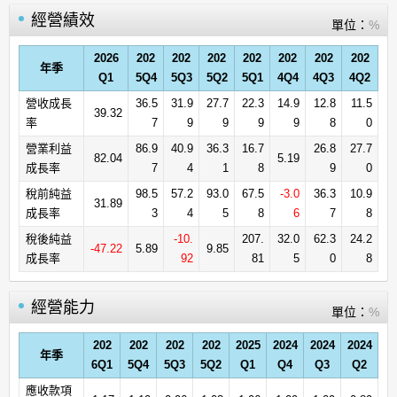
經營績效
單位：
%
2026
202
202
202
202
202
202
202
年季
Q1
5Q4
5Q3
5Q2
5Q1
4Q4
4Q3
4Q2
營收成長
36.5
31.9
27.7
22.3
14.9
12.8
11.5
39.32
率
7
9
9
9
9
8
0
營業利益
86.9
40.9
36.3
16.7
26.8
27.7
82.04
5.19
成長率
7
4
1
8
9
0
稅前純益
98.5
57.2
93.0
67.5
-3.0
36.3
10.9
31.89
成長率
3
4
5
8
6
7
8
稅後純益
-10.
207.
32.0
62.3
24.2
-47.22
5.89
9.85
成長率
92
81
5
0
8
經營能力
單位：
%
202
202
202
202
2025
2024
2024
2024
年季
6Q1
5Q4
5Q3
5Q2
Q1
Q4
Q3
Q2
應收款項