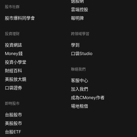
選股網
股市社群
雲端控股
股市爆料同學會
報明牌
投資理財
跨領域學習
投資網誌
學到
Money錢
口袋Studio
投資小學堂
聯絡我們
財經百科
美股放大鏡
客服中心
口袋證券
加入我們
成為CMoney作者
即時股市
場地租借
台股股市
美股股市
台股ETF