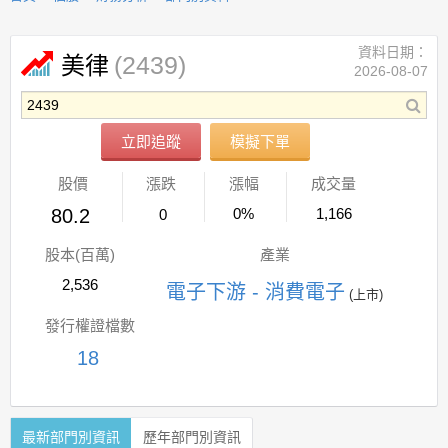
資料日期：
(2439)
美律
2026-08-07
立即追蹤
模擬下單
股價
漲跌
漲幅
成交量
80.2
0%
1,166
0
股本(百萬)
產業
2,536
電子下游 - 消費電子
(上市)
發行權證檔數
18
最新部門別資訊
歷年部門別資訊