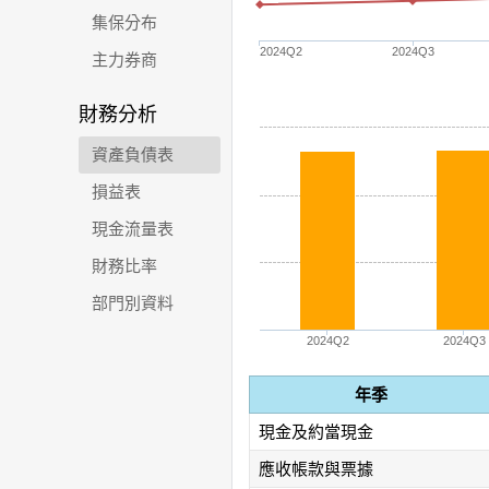
集保分布
2024Q2
2024Q3
主力券商
財務分析
資產負債表
損益表
現金流量表
財務比率
部門別資料
2024Q2
2024Q3
年季
現金及約當現金
應收帳款與票據