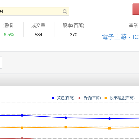
漲幅
成交量
股本(百萬)
產業
-6.5%
584
370
電子上游 - I
資產(百萬)
負債(百萬)
股東權益(百萬)