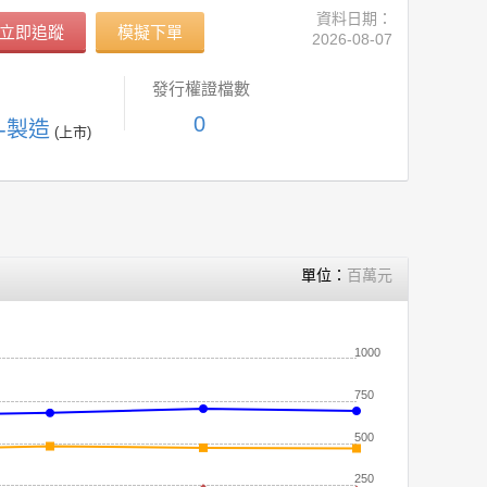
資料日期：
立即追蹤
模擬下單
2026-08-07
發行權證檔數
0
C-製造
(上市)
單位：
百萬元
1000
750
500
250