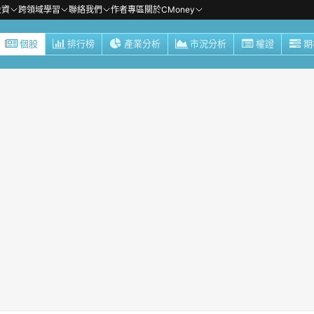
投資
跨領域學習
聯絡我們
作者專區
關於CMoney
個股
排行榜
產業分析
市況分析
權證
期