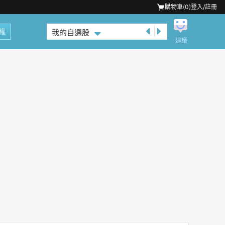
購物車(
0
)
登入/註冊
權
我的自選股
建議