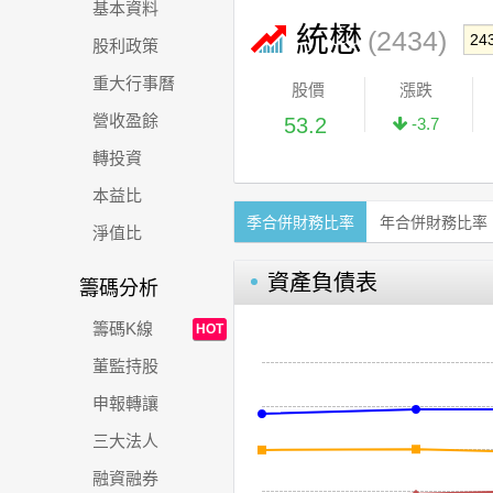
基本資料
統懋
(2434)
股利政策
重大行事曆
股價
漲跌
營收盈餘
53.2
-3.7
轉投資
本益比
季合併財務比率
年合併財務比率
淨值比
資產負債表
籌碼分析
籌碼K線
HOT
董監持股
申報轉讓
三大法人
融資融券