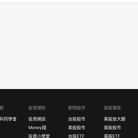
群
投資理財
即時股市
美股專區
料同學會
投資網誌
台股股市
美股放大鏡
Money錢
美股股市
美股股市
投資小學堂
台股ETF
美股ETF