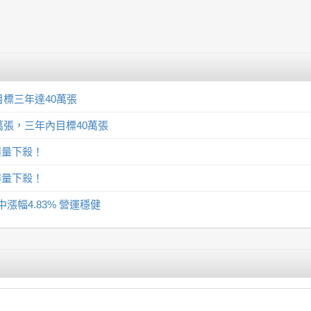
標三年達40萬張
張，三年內目標40萬張
爆量下殺！
爆量下殺！
盤中漲幅4.83% 營運穩健