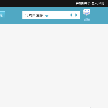
購物車(
0
)
登入/註冊
權
我的自選股
建議