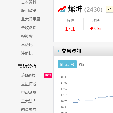
基本資料
燦坤
(2430)
股利政策
重大行事曆
股價
漲跌
營收盈餘
17.1
0.35
轉投資
本益比
交易資訊
淨值比
即時走勢
K線
籌碼分析
籌碼K線
HOT
董監持股
申報轉讓
三大法人
融資融券