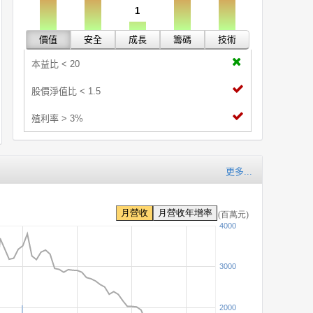
1
價值
安全
成長
籌碼
技術
本益比 < 20
股價淨值比 < 1.5
殖利率 > 3%
更多...