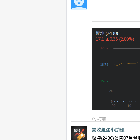
7小時前
營收飆漲小助理
燦坤(2430)公告07月營