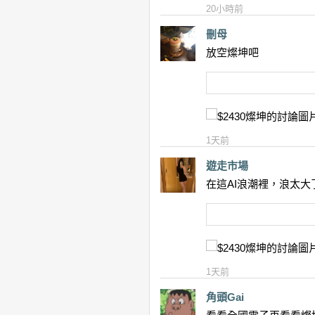
20小時前
刪母
放空燦坤吧
1天前
遊走市場
在這AI浪潮裡，浪太
1天前
角頭Gai