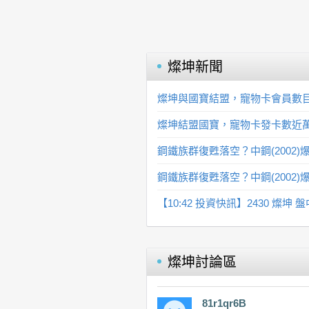
燦坤
新聞
燦坤與國寶結盟，寵物卡會員數目
燦坤結盟國寶，寵物卡發卡數近萬
鋼鐵族群復甦落空？中鋼(2002)
鋼鐵族群復甦落空？中鋼(2002)
【10:42 投資快訊】2430 燦坤 
燦坤
討論區
81r1qr6B