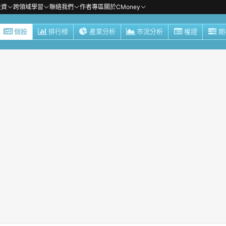
投資
跨領域學習
聯絡我們
作者專區
關於CMoney
個股
排行榜
產業分析
市況分析
權證
期