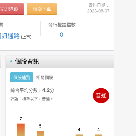
資料日期：
立即追蹤
模擬下單
2026-08-07
業
發行權證檔數
0
資訊通路
(上市)
個股資訊
個股速覽
相關個股
4.2
綜合平均分數：
分
普通
評語：
標準以下，普通。
7
5
4
4