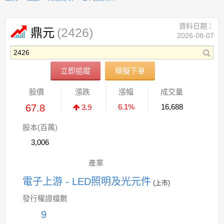
資料日期：
(2426)
鼎元
2026-08-07
立即追蹤
模擬下單
股價
漲跌
漲幅
成交量
67.8
6.1%
16,688
3.9
股本(百萬)
3,006
產業
電子上游 - LED照明及光元件
(上市)
發行權證檔數
9