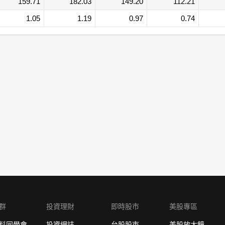
159.71
182.03
149.20
112.21
1.05
1.19
0.97
0.74
群
投資理財
即時股市
美股專區
料同學會
投資網誌
台股股市
美股放大鏡