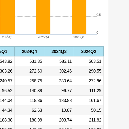
0.5
0
2025Q3
2025Q4
2026Q1
5Q1
2024Q4
2024Q3
2024Q2
543.82
531.35
583.11
563.51
303.26
272.60
302.46
290.55
240.57
258.75
280.64
272.96
96.52
140.39
96.77
111.29
144.04
118.36
183.88
161.67
44.34
62.63
19.87
50.15
188.38
180.99
203.74
211.82