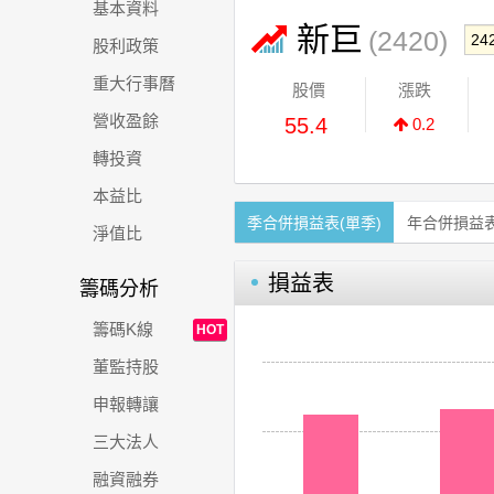
基本資料
新巨
(2420)
股利政策
重大行事曆
股價
漲跌
營收盈餘
55.4
0.2
轉投資
本益比
季合併損益表(單季)
年合併損益
淨值比
損益表
籌碼分析
籌碼K線
HOT
董監持股
申報轉讓
三大法人
融資融券