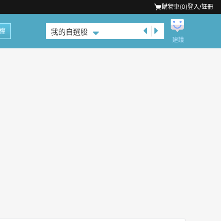
購物車(
0
)
登入/註冊
權
我的自選股
建議