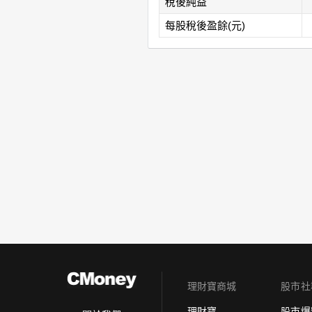
稅後純益
每股稅後盈餘(元)
理財寶商城
股市社
理財寶
股市爆