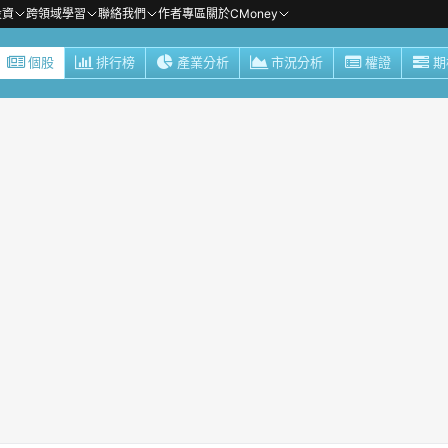
投資
跨領域學習
聯絡我們
作者專區
關於CMoney
個股
排行榜
產業分析
市況分析
權證
期