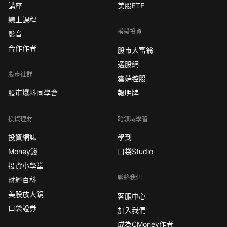
講座
美股ETF
線上課程
模擬投資
影音
合作作者
股市大富翁
選股網
股市社群
雲端控股
股市爆料同學會
報明牌
投資理財
跨領域學習
投資網誌
學到
Money錢
口袋Studio
投資小學堂
聯絡我們
財經百科
美股放大鏡
客服中心
口袋證券
加入我們
成為CMoney作者