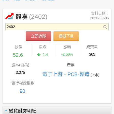
資料日期：
(2402)
毅嘉
2026-08-06
立即追蹤
模擬下單
股價
漲跌
漲幅
成交量
52.6
-2.59%
369
-1.4
股本(百萬)
產業
3,075
電子上游 - PCB-製造
(上市)
發行權證檔數
90
融資融券明細