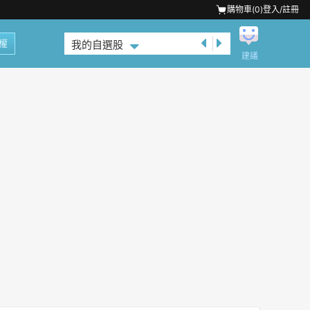
購物車(
0
)
登入/註冊
權
我的自選股
建議