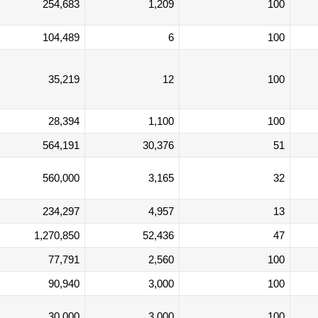
254,683
1,209
100
104,489
6
100
35,219
12
100
28,394
1,100
100
564,191
30,376
51
560,000
3,165
32
234,297
4,957
13
1,270,850
52,436
47
77,791
2,560
100
90,940
3,000
100
30,000
3,000
100