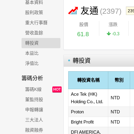
基本資料
友通
(2397)
股利政策
重大行事曆
股價
漲跌
營收盈餘
61.8
-0.3
轉投資
本益比
轉投資
淨值比
籌碼分析
轉投資名稱
幣別
籌碼K線
HOT
Ace Tek (HK)
NTD
董監持股
Holding Co., Ltd.
申報轉讓
Proton
NTD
三大法人
Bright Profit
NTD
融資融券
DFI AMERICA,