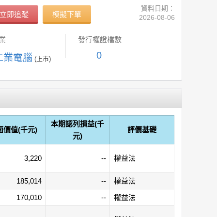
資料日期：
立即追蹤
模擬下單
2026-08-06
業
發行權證檔數
0
 工業電腦
(上市)
本期認列損益(千
面價值(千元)
評價基礎
元)
3,220
--
權益法
185,014
--
權益法
170,010
--
權益法