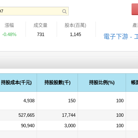
漲幅
成交量
股本(百萬)
產
-0.48%
731
1,145
電子下游 -
持股成本(千元)
持股股數(千)
持股比例(%)
帳
4,938
150
100
527,665
17,744
100
90,940
3,000
100