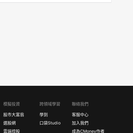
模擬投資
跨領域學習
聯絡我們
股市大富翁
學到
客服中心
選股網
口袋Studio
加入我們
雲端控股
成為CMoney作者