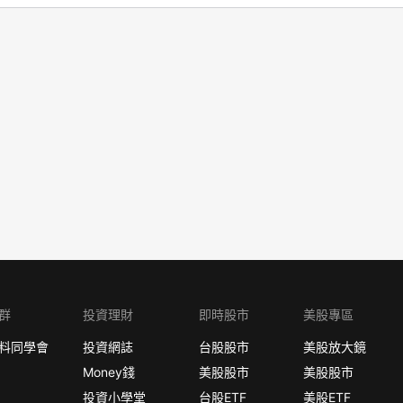
群
投資理財
即時股市
美股專區
料同學會
投資網誌
台股股市
美股放大鏡
Money錢
美股股市
美股股市
投資小學堂
台股ETF
美股ETF