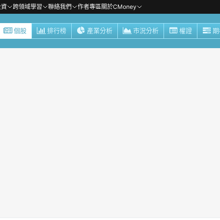
投資
跨領域學習
聯絡我們
作者專區
關於CMoney
個股
排行榜
產業分析
市況分析
權證
期