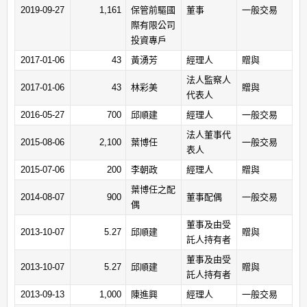
2019-09-27
1,161
保管前驅國
董事
一般交易
際有限公司
投資專戶
2017-01-06
43
黃湧芳
經理人
贈與
法人監察人
2017-01-06
43
林彩美
贈與
代表人
2016-05-27
700
邱順建
經理人
一般交易
法人董事代
2015-08-06
2,100
葉博任
一般交易
表人
2015-07-06
200
李朝政
經理人
贈與
葉博任之配
2014-08-07
900
董事配偶
一般交易
偶
董事及由受
2013-10-07
5.27
邱順建
贈與
託人持有者
董事及由受
2013-10-07
5.27
邱順建
贈與
託人持有者
2013-09-13
1,000
陳進興
經理人
一般交易