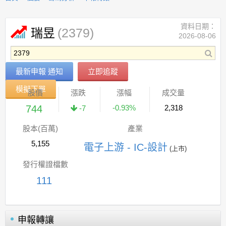
資料日期：
(2379)
瑞昱
2026-08-06
最新申報 通知
立即追蹤
模擬下單
股價
漲跌
漲幅
成交量
744
-0.93%
2,318
-7
股本(百萬)
產業
5,155
電子上游 - IC-設計
(上市)
發行權證檔數
111
申報轉讓