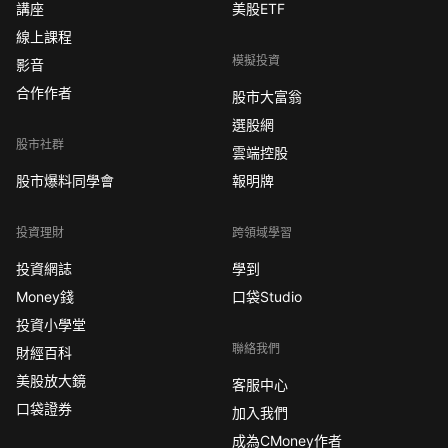
講座
美股ETF
線上課程
模擬投資
影音
合作作者
股市大富翁
選股網
股市社群
雲端控股
股市爆料同學會
報明牌
投資理財
跨領域學習
投資網誌
學到
Money錢
口袋Studio
投資小學堂
聯絡我們
財經百科
美股放大鏡
客服中心
口袋證券
加入我們
成為CMoney作者