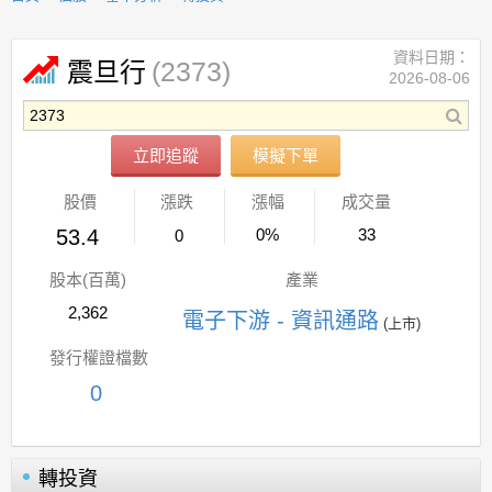
資料日期：
(2373)
震旦行
2026-08-06
立即追蹤
模擬下單
股價
漲跌
漲幅
成交量
53.4
0%
33
0
股本(百萬)
產業
2,362
電子下游 - 資訊通路
(上市)
發行權證檔數
0
轉投資