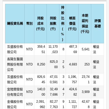
持
股
本期
持股
持股
比
帳面
認列
評價
轉投資名稱
幣別
成本
股數
例
價值
損益
基礎
(千元)
(千)
(
(千元)
(千元)
%
)
互盛股份有
359,4
11,170
487,3
權益
NTD
8
5,641
限公司
51
,023
69
法
長陽生醫國
825,0
2
權益
際股份有限
NTD
8,250
4,693
253
00
5
法
公司
互盛股份有
826,6
47,01
3
1,196,
23,74
權益
NTD
限公司
45
0,591
3
757
1
法
宜陸開發股
140,0
32,49
4
424,6
權益
NTD
3,909
份有限公司
00
7,696
7
82
法
金儀股份有
2,091,
82,27
9
1,111,
42,67
權益
NTD
限公司
992
7,763
1
727
8
法