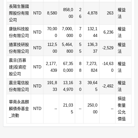
長陽生醫國
858,0
2
權益
際股份有限
NTD
8,580
4,878
263
00
6
法
公司
康鈦科技股
70,00
7,000,
7
132,1
權益
NTD
6,236
份有限公司
0
000
0
44
法
通業技研股
112,5
5,464,
5
136,3
權益
NTD
-2,529
份有限公司
00
800
5
37
法
震旦(百慕
2,177,
67,35
8
7,273,
-14,63
權益
達)投資控
NTD
439
0,000
8
824
0
法
股公司
震旦電信股
191,8
13,16
3
39,64
權益
NTD
-2,492
份有限公司
33
4,970
0
5
法
損益
華南永昌麒
21,03
250,0
衡量
麟債券基金
NTD
--
--
--
5
00
公允
_流動
價值