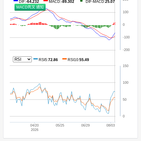
DIF
:
-64.232
MACD
:
-89.302
DIF-MACD
:
25.07
100
0
-100
-200
RSI5
:
72.86
RSI10
:
55.49
150
100
50
0
04/20
05/25
06/29
08/03
2026