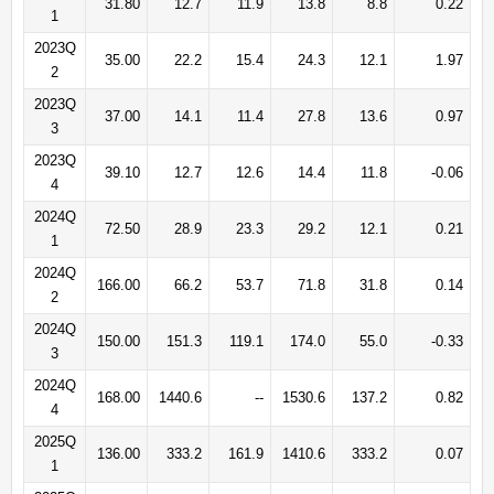
31.80
12.7
11.9
13.8
8.8
0.22
1
2023Q
35.00
22.2
15.4
24.3
12.1
1.97
2
2023Q
37.00
14.1
11.4
27.8
13.6
0.97
3
2023Q
39.10
12.7
12.6
14.4
11.8
-0.06
4
2024Q
72.50
28.9
23.3
29.2
12.1
0.21
1
2024Q
166.00
66.2
53.7
71.8
31.8
0.14
2
2024Q
150.00
151.3
119.1
174.0
55.0
-0.33
3
2024Q
168.00
1440.6
--
1530.6
137.2
0.82
4
2025Q
136.00
333.2
161.9
1410.6
333.2
0.07
1