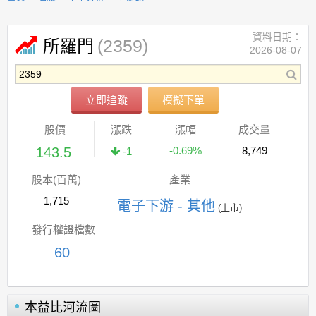
資料日期：
(2359)
所羅門
2026-08-07
立即追蹤
模擬下單
股價
漲跌
漲幅
成交量
143.5
-0.69%
8,749
-1
股本(百萬)
產業
1,715
電子下游 - 其他
(上市)
發行權證檔數
60
本益比河流圖