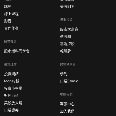
講座
美股ETF
線上課程
模擬投資
影音
合作作者
股市大富翁
選股網
股市社群
雲端控股
股市爆料同學會
報明牌
投資理財
跨領域學習
投資網誌
學到
Money錢
口袋Studio
投資小學堂
聯絡我們
財經百科
美股放大鏡
客服中心
口袋證券
加入我們