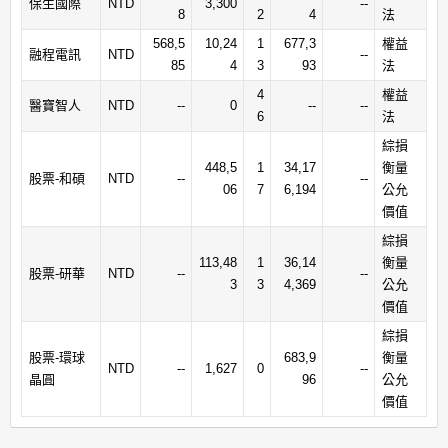
保生國際
NTD
3,300
--
8
2
4
法
568,5
10,24
1
677,3
權益
融程電訊
NTD
--
85
4
3
93
法
4
權益
醫寶智人
NTD
--
0
--
--
6
法
綜損
448,5
1
34,17
衡量
股票-和碩
NTD
--
--
06
7
6,194
公允
價值
綜損
113,48
1
36,14
衡量
股票-研華
NTD
--
--
3
3
4,369
公允
價值
綜損
股票-環球
683,9
衡量
NTD
--
1,627
0
--
晶圓
96
公允
價值