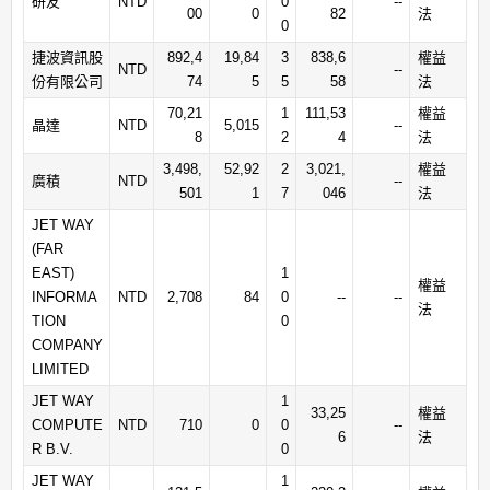
研友
NTD
0
--
00
0
82
法
0
捷波資訊股
892,4
19,84
3
838,6
權益
NTD
--
份有限公司
74
5
5
58
法
70,21
1
111,53
權益
晶達
NTD
5,015
--
8
2
4
法
3,498,
52,92
2
3,021,
權益
廣積
NTD
--
501
1
7
046
法
JET WAY
(FAR
EAST)
1
權益
INFORMA
NTD
2,708
84
0
--
--
法
TION
0
COMPANY
LIMITED
JET WAY
1
33,25
權益
COMPUTE
NTD
710
0
0
--
6
法
R B.V.
0
JET WAY
1