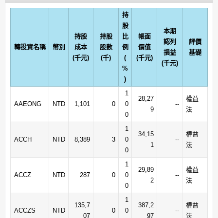
持
股
本期
持股
持股
比
帳面
認列
評價
轉投資名稱
幣別
成本
股數
例
價值
損益
基礎
(千元)
(千)
(
(千元)
(千元)
%
)
1
28,27
權益
AAEONG
NTD
1,101
0
0
--
9
法
0
1
34,15
權益
ACCH
NTD
8,389
3
0
--
1
法
0
1
29,89
權益
ACCZ
NTD
287
0
0
--
2
法
0
1
135,7
387,2
權益
ACCZS
NTD
0
0
--
07
97
法