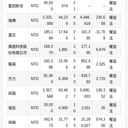
45,03
2
權益
愛因斯坦
NTD
674
--
--
0
1
法
2,325,
44,23
4
4,448,
235,6
權益
瑞傳
NTD
000
9
5
619
58
法
185,1
17,64
2
101,3
-11,70
權益
蓋亞
NTD
84
9
1
95
9
法
廣盛科技股
168,3
2
177,1
權益
NTD
1,891
6,679
份有限公司
70
0
95
法
245,3
21,05
5
852,4
權益
醫揚
NTD
2,325
86
8
4
99
法
81,06
1
418,7
權益
杰力
NTD
6,359
3,715
0
3
82
法
3,357,
63,48
3
5,690,
130,3
權益
研揚
NTD
568
2
7
933
52
法
20,00
1
權益
強弦
NTD
4,000
2,011
26
0
0
法
342,6
31,77
4
15,29
574,3
權益
祥碩
NTD
73
5
3
0,027
50
法