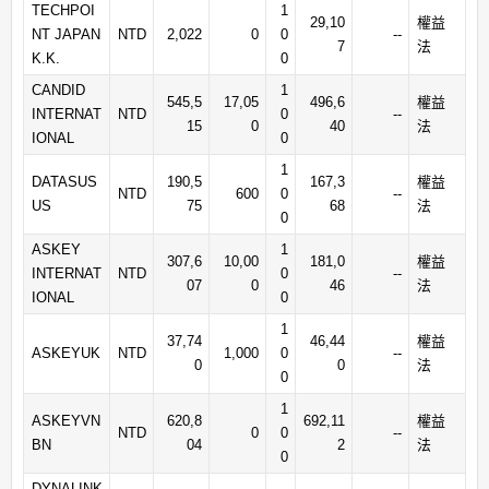
TECHPOI
1
29,10
權益
NT JAPAN
NTD
2,022
0
0
--
7
法
K.K.
0
CANDID
1
545,5
17,05
496,6
權益
INTERNAT
NTD
0
--
15
0
40
法
IONAL
0
1
DATASUS
190,5
167,3
權益
NTD
600
0
--
US
75
68
法
0
ASKEY
1
307,6
10,00
181,0
權益
INTERNAT
NTD
0
--
07
0
46
法
IONAL
0
1
37,74
46,44
權益
ASKEYUK
NTD
1,000
0
--
0
0
法
0
1
ASKEYVN
620,8
692,11
權益
NTD
0
0
--
BN
04
2
法
0
DYNALINK