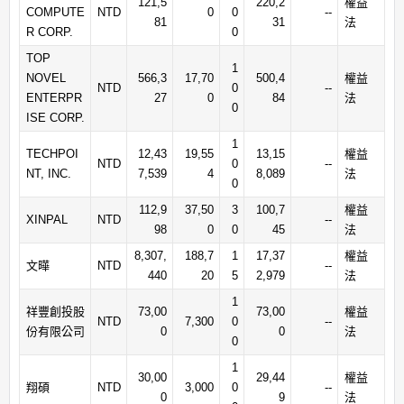
121,5
220,2
權益
COMPUTE
NTD
0
0
--
81
31
法
R CORP.
0
TOP
1
NOVEL
566,3
17,70
500,4
權益
NTD
0
--
ENTERPR
27
0
84
法
0
ISE CORP.
1
TECHPOI
12,43
19,55
13,15
權益
NTD
0
--
NT, INC.
7,539
4
8,089
法
0
112,9
37,50
3
100,7
權益
XINPAL
NTD
--
98
0
0
45
法
8,307,
188,7
1
17,37
權益
文曄
NTD
--
440
20
5
2,979
法
1
祥豐創投股
73,00
73,00
權益
NTD
7,300
0
--
份有限公司
0
0
法
0
1
30,00
29,44
權益
翔碩
NTD
3,000
0
--
0
9
法