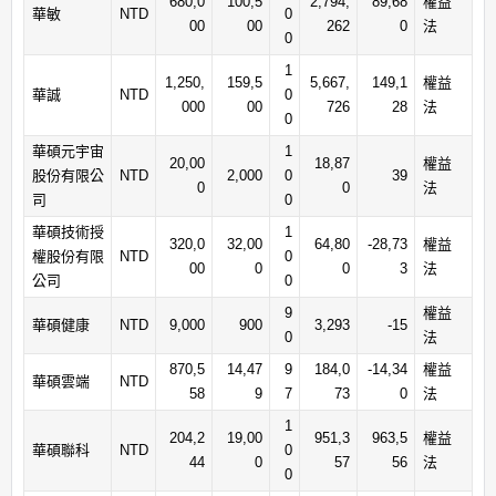
680,0
100,5
2,794,
89,68
權益
華敏
NTD
0
00
00
262
0
法
0
1
1,250,
159,5
5,667,
149,1
權益
華誠
NTD
0
000
00
726
28
法
0
華碩元宇宙
1
20,00
18,87
權益
股份有限公
NTD
2,000
0
39
0
0
法
司
0
華碩技術授
1
320,0
32,00
64,80
-28,73
權益
權股份有限
NTD
0
00
0
0
3
法
公司
0
9
權益
華碩健康
NTD
9,000
900
3,293
-15
0
法
870,5
14,47
9
184,0
-14,34
權益
華碩雲端
NTD
58
9
7
73
0
法
1
204,2
19,00
951,3
963,5
權益
華碩聯科
NTD
0
44
0
57
56
法
0