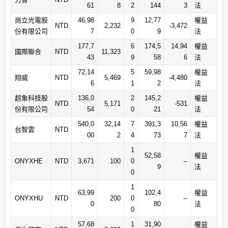
61
8
2
144
3
法
尚立光電股
46,98
9
12,77
權益
NTD
2,232
-3,472
份有限公司
7
0
9
法
177,7
6
174,5
14,94
權益
國際聯合
NTD
11,323
43
9
58
6
法
72,14
5
59,98
權益
翔威
NTD
5,469
-4,480
6
1
2
法
超象科技股
136,0
2
145,2
權益
NTD
5,171
-531
份有限公司
54
0
21
法
540,0
32,14
7
391,3
10,56
權益
台智雲
NTD
00
2
4
73
7
法
1
52,58
權益
ONYXHE
NTD
3,671
100
0
--
9
法
0
1
63,99
102,4
權益
ONYXHU
NTD
200
0
--
0
80
法
0
57,68
1
31,90
權益