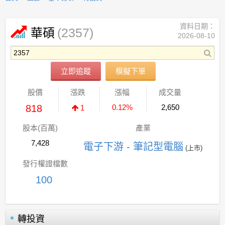
資料日期：
(2357)
華碩
2026-08-10
立即追蹤
模擬下單
股價
漲跌
漲幅
成交量
818
0.12%
2,650
1
股本(百萬)
產業
7,428
電子下游 - 筆記型電腦
(上市)
發行權證檔數
100
轉投資