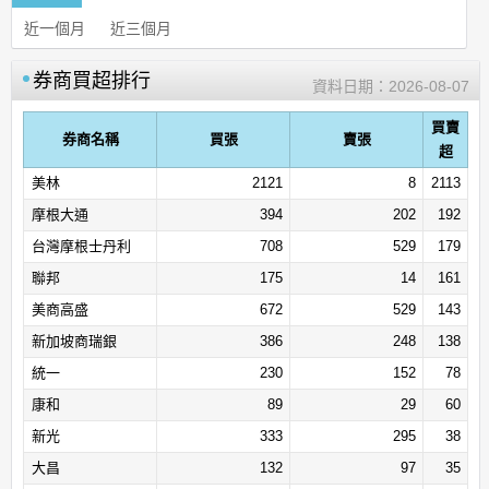
近一個月
近三個月
券商買超排行
資料日期：
2026-08-07
買賣
券商名稱
買張
賣張
超
美林
2121
8
2113
摩根大通
394
202
192
台灣摩根士丹利
708
529
179
聯邦
175
14
161
美商高盛
672
529
143
新加坡商瑞銀
386
248
138
統一
230
152
78
康和
89
29
60
新光
333
295
38
大昌
132
97
35