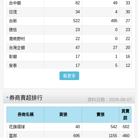
台中銀
82
49
33
日茂
34
4
30
台新
522
495
27
德信
23
0
23
港商野村
22
0
22
台灣企銀
47
27
20
彰銀
17
1
16
安泰
17
5
12
奔亞證券
14
3
11
看更多
土銀
56
47
9
永興
12
4
8
券商賣超排行
資料日期：
2026-08-07
亞東
9
2
7
高橋
24
21
3
買賣
券商名稱
買張
賣張
超
中農
14
11
3
花旗環球
40
542
-502
日進
3
0
3
富邦
695
1155
-460
盈溢
3
0
3