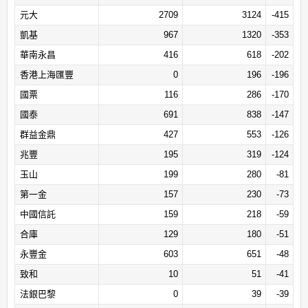
元大
2709
3124
-415
福勝
3
0
3
凱基
967
1320
-353
京城
10
8
2
華南永昌
416
618
-202
北城
5
3
2
香港上海匯豐
0
196
-196
福邦
2
1
1
國票
116
286
-170
大展
1
0
1
國泰
691
838
-147
陽信
9
9
0
群益金鼎
427
553
-126
寶盛
1
1
0
兆豐
195
319
-124
玉山
199
280
-81
第一金
157
230
-73
中國信託
159
218
-59
合庫
129
180
-51
永豐金
603
651
-48
致和
10
51
-41
法銀巴黎
0
39
-39