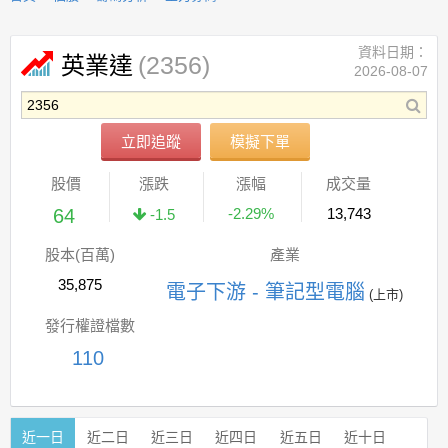
資料日期：
(2356)
英業達
2026-08-07
立即追蹤
模擬下單
股價
漲跌
漲幅
成交量
64
-2.29%
13,743
-1.5
股本(百萬)
產業
35,875
電子下游 - 筆記型電腦
(上市)
發行權證檔數
110
近一日
近二日
近三日
近四日
近五日
近十日