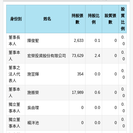
設
持股張
持股比
設質張
質
身份別
姓名
數
例
數
比
例
董事長
0.
陳俊聖
2,633
0.1
0
本人
0
董事本
0.
宏榮投資股份有限公司
73,629
2.4
0
人
0
董事之
0.
法人代
施宣輝
354
0.0
0
0
表人
董事本
0.
施振榮
17,989
0.6
0
人
0
獨立董
0.
吳由理
0
0.0
0
事本人
0
獨立董
0.
楊泮池
0
0.0
0
事本人
0