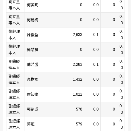
獨立董
0.
何美玥
0
0.0
0
事本人
0
獨立董
0.
何麗梅
0
0.0
0
事本人
0
總經理
0.
陳俊聖
2,633
0.1
0
本人
0
總經理
0.
簡慧祥
0
0.0
0
本人
0
副總經
0.
傅若盟
2,283
0.1
0
理本人
0
副總經
0.
高樹國
1,432
0.0
0
理本人
0
副總經
0.
侯知遠
1,022
0.0
0
理本人
0
副總經
0.
郭劍成
578
0.0
0
理本人
0
副總經
0.
蔣烜
579
0.0
0
理本人
0