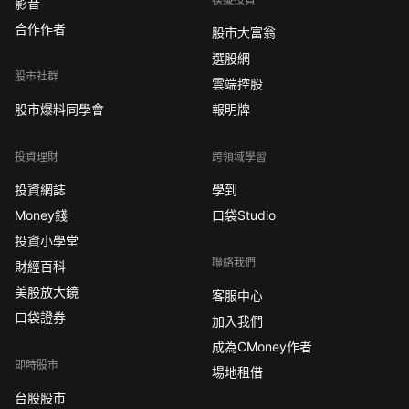
影音
合作作者
股市大富翁
選股網
股市社群
雲端控股
股市爆料同學會
報明牌
投資理財
跨領域學習
投資網誌
學到
Money錢
口袋Studio
投資小學堂
聯絡我們
財經百科
美股放大鏡
客服中心
口袋證券
加入我們
成為CMoney作者
即時股市
場地租借
台股股市