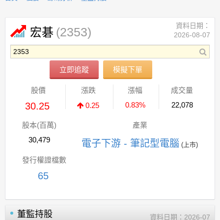
資料日期：
(2353)
宏碁
2026-08-07
立即追蹤
模擬下單
股價
漲跌
漲幅
成交量
30.25
0.83%
22,078
0.25
股本(百萬)
產業
30,479
電子下游 - 筆記型電腦
(上市)
發行權證檔數
65
董監持股
資料日期：
2026-07