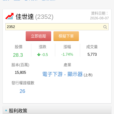
資料日期：
(2352)
佳世達
2026-08-07
立即追蹤
模擬下單
股價
漲跌
漲幅
成交量
28.3
-1.74%
5,773
-0.5
股本(百萬)
產業
15,805
電子下游 - 顯示器
(上市)
發行權證檔數
26
股利政策