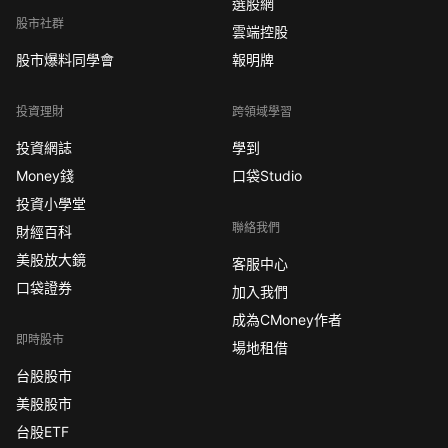
選股網
股市社群
雲端控股
股市爆料同學會
報明牌
投資理財
跨領域學習
投資網誌
學到
Money錢
口袋Studio
投資小學堂
聯絡我們
財經百科
美股放大鏡
客服中心
口袋證券
加入我們
成為CMoney作者
即時股市
場地租借
台股股市
美股股市
台股ETF