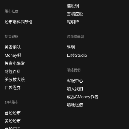
選股網
股市社群
雲端控股
股市爆料同學會
報明牌
投資理財
跨領域學習
投資網誌
學到
Money錢
口袋Studio
投資小學堂
聯絡我們
財經百科
美股放大鏡
客服中心
口袋證券
加入我們
成為CMoney作者
即時股市
場地租借
台股股市
美股股市
台股ETF