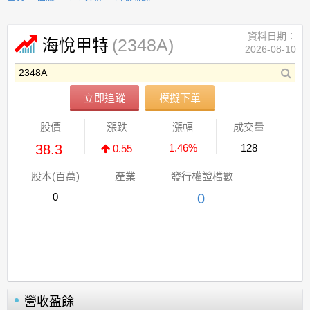
資料日期：
(2348A)
海悅甲特
2026-08-10
立即追蹤
模擬下單
股價
漲跌
漲幅
成交量
38.3
1.46%
128
0.55
股本(百萬)
產業
發行權證檔數
0
0
營收盈餘