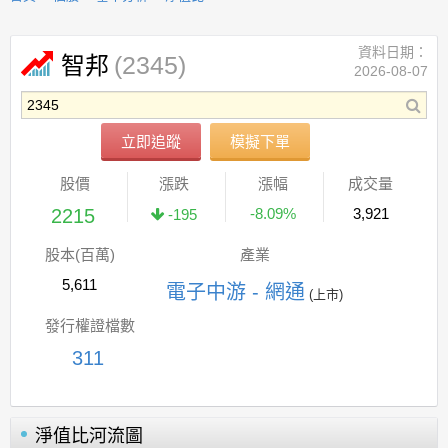
資料日期：
(2345)
智邦
2026-08-07
立即追蹤
模擬下單
股價
漲跌
漲幅
成交量
2215
-8.09%
3,921
-195
股本(百萬)
產業
5,611
電子中游 - 網通
(上市)
發行權證檔數
311
淨值比河流圖