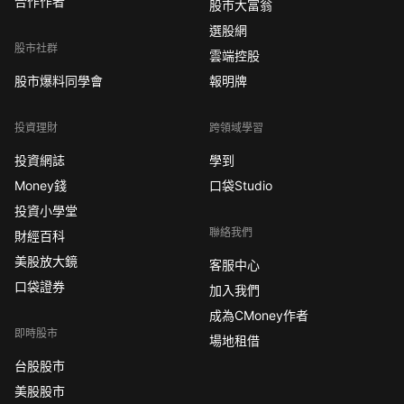
合作作者
股市大富翁
選股網
股市社群
雲端控股
股市爆料同學會
報明牌
投資理財
跨領域學習
投資網誌
學到
Money錢
口袋Studio
投資小學堂
聯絡我們
財經百科
美股放大鏡
客服中心
口袋證券
加入我們
成為CMoney作者
即時股市
場地租借
台股股市
美股股市