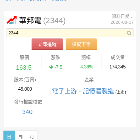
資料日期：
(2344)
華邦電
2026-08-07
立即追蹤
模擬下單
股價
漲跌
漲幅
成交量
163.5
-4.39%
174,345
-7.5
股本(百萬)
產業
45,000
電子上游 - 記憶體製造
(上市)
發行權證檔數
340
日
周
月