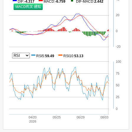
DIF
:
-4.317
MACD
:
-6.759
DIF-MACD
:
2.442
20
0
-20
RSI5
:
59.49
RSI10
:
53.13
100
75
50
25
0
04/20
05/25
06/29
08/03
2026