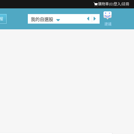
購物車(
0
)
登入/註冊
權
我的自選股
建議