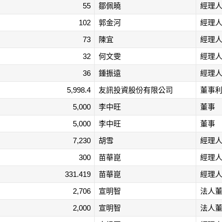
55
鄒佩曉
經理
102
郭金河
經理
73
陳宜
經理
32
何文雯
經理
36
鍾振遠
經理
5,998.4
友訊投資股份有限公司
董事
5,000
李中旺
董事
5,000
李中旺
董事
7,230
胡雪
經理
300
苗華崑
經理
331.419
苗華崑
經理
2,706
宣明智
法人
2,000
宣明智
法人