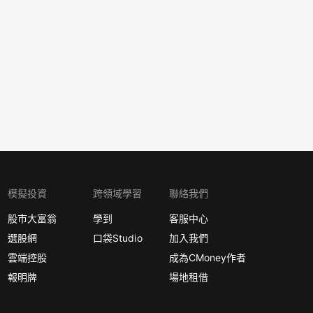
模擬投資
跨領域學習
聯絡我們
股市大富翁
學到
客服中心
選股網
口袋Studio
加入我們
雲端控股
成為CMoney作者
報明牌
場地租借