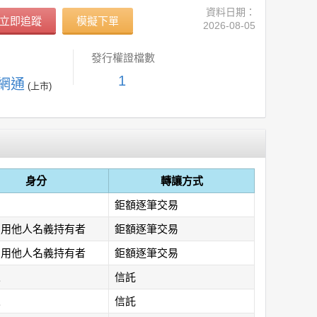
資料日期：
立即追蹤
模擬下單
2026-08-05
發行權證檔數
1
 網通
(上市)
身分
轉讓方式
鉅額逐筆交易
利用他人名義持有者
鉅額逐筆交易
利用他人名義持有者
鉅額逐筆交易
人
信託
人
信託