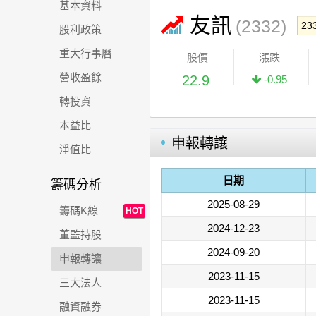
基本資料
友訊
(2332)
股利政策
重大行事曆
股價
漲跌
營收盈餘
22.9
-0.95
轉投資
本益比
申報轉讓
淨值比
日期
籌碼分析
2025-08-29
籌碼K線
HOT
2024-12-23
董監持股
2024-09-20
申報轉讓
2023-11-15
三大法人
2023-11-15
融資融券