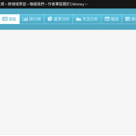
投資
跨領域學習
聯絡我們
作者專區
關於CMoney
個股
排行榜
產業分析
市況分析
權證
期