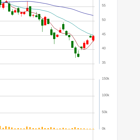
55
50
45
40
35
150k
100k
50k
0k