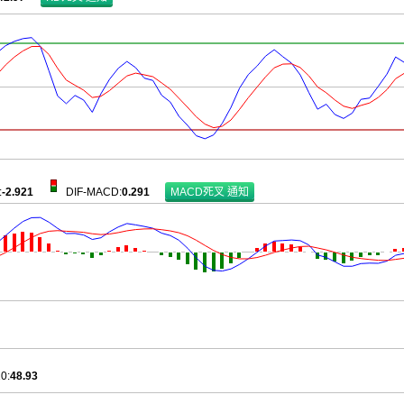
:
-2.921
DIF-MACD
:
0.291
10
:
48.93