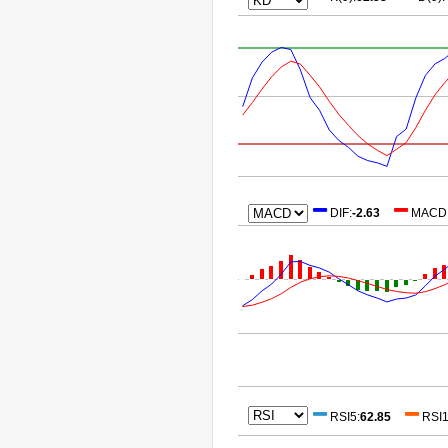
DIF
:
-2.63
MACD
RSI5
:
62.85
RSI