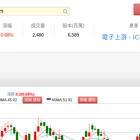
漲幅
成交量
股本(百萬)
產業
0.68%
2,480
6,589
電子上游 - I
漲跌
:
0.3(0.68%)
0MA:45.02
60MA:51.91