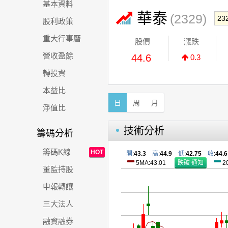
基本資料
華泰
(2329)
股利政策
重大行事曆
股價
漲跌
營收盈餘
44.6
0.3
轉投資
本益比
日
周
月
淨值比
技術分析
籌碼分析
籌碼K線
HOT
開
:
43.3
高
:
44.9
低
:
42.75
收
:
44.6
5MA:43.01
2
董監持股
申報轉讓
三大法人
融資融券