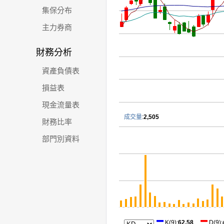
集保分布
主力券商
財務分析
資產負債表
損益表
現金流量表
成交量
:
2,505
財務比率
部門別資料
K(9)
:
62.58
D(9)
: