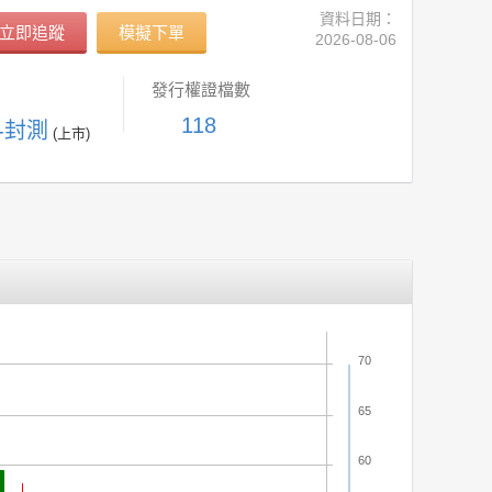
資料日期：
立即追蹤
模擬下單
2026-08-06
發行權證檔數
118
C-封測
(上市)
70
65
60