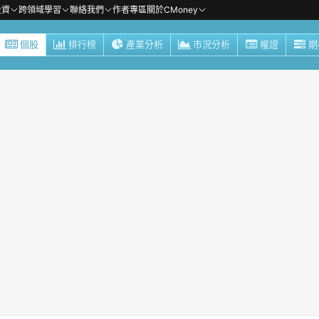
投資
跨領域學習
聯絡我們
作者專區
關於CMoney
個股
排行榜
產業分析
市況分析
權證
期