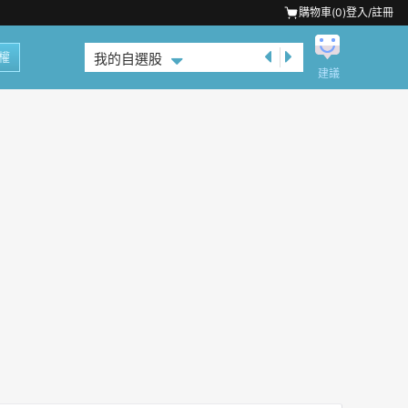
購物車(
0
)
登入/註冊
權
我的自選股
建議