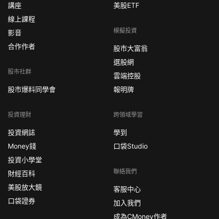
講座
美股ETF
線上課程
模擬投資
影音
合作作者
股市大富翁
選股網
股市社群
雲端控股
股市爆料同學會
報明牌
投資理財
跨領域學習
投資網誌
學到
Money錢
口袋Studio
投資小學堂
聯絡我們
財經百科
美股放大鏡
客服中心
口袋證券
加入我們
成為CMoney作者