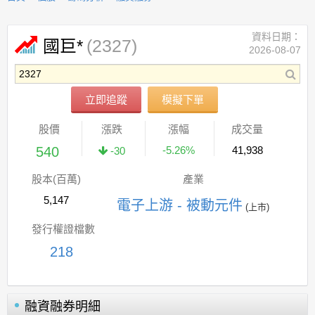
資料日期：
(2327)
國巨*
2026-08-07
立即追蹤
模擬下單
股價
漲跌
漲幅
成交量
540
-5.26%
41,938
-30
股本(百萬)
產業
5,147
電子上游 - 被動元件
(上市)
發行權證檔數
218
融資融券明細