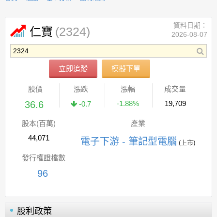
資料日期：
(2324)
仁寶
2026-08-07
立即追蹤
模擬下單
股價
漲跌
漲幅
成交量
36.6
-1.88%
19,709
-0.7
股本(百萬)
產業
44,071
電子下游 - 筆記型電腦
(上市)
發行權證檔數
96
股利政策