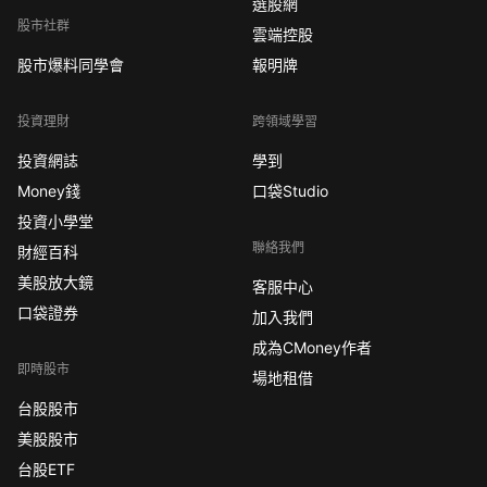
選股網
股市社群
雲端控股
股市爆料同學會
報明牌
投資理財
跨領域學習
投資網誌
學到
Money錢
口袋Studio
投資小學堂
聯絡我們
財經百科
美股放大鏡
客服中心
口袋證券
加入我們
成為CMoney作者
即時股市
場地租借
台股股市
美股股市
台股ETF