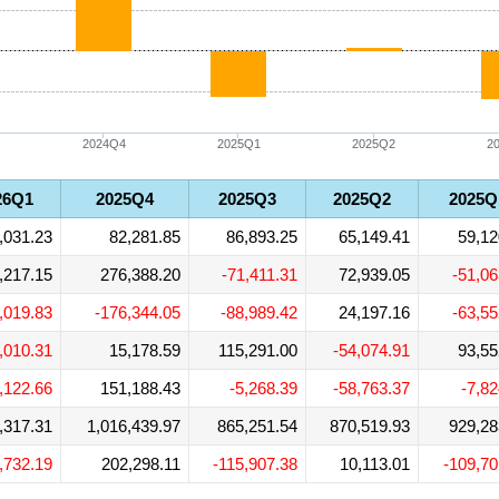
2024Q4
2025Q1
2025Q2
2
26Q1
2025Q4
2025Q3
2025Q2
2025Q
,031.23
82,281.85
86,893.25
65,149.41
59,12
,217.15
276,388.20
-71,411.31
72,939.05
-51,06
,019.83
-176,344.05
-88,989.42
24,197.16
-63,55
,010.31
15,178.59
115,291.00
-54,074.91
93,55
,122.66
151,188.43
-5,268.39
-58,763.37
-7,82
,317.31
1,016,439.97
865,251.54
870,519.93
929,28
,732.19
202,298.11
-115,907.38
10,113.01
-109,70