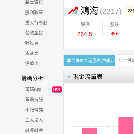
基本資料
鴻海
(2317)
股利政策
重大行事曆
股價
漲跌
營收盈餘
264.5
6
轉投資
本益比
季合併現金流量表(單季)
年合併
淨值比
現金流量表
籌碼分析
籌碼K線
HOT
董監持股
申報轉讓
三大法人
融資融券