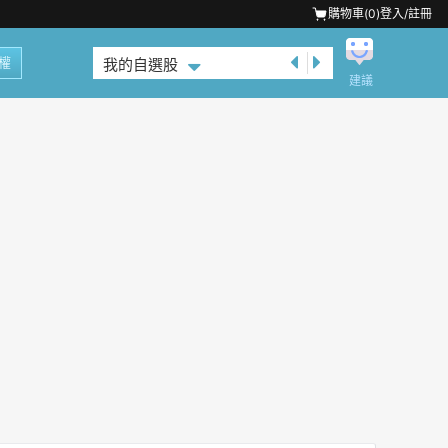
購物車(
0
)
登入/註冊
權
我的自選股
建議