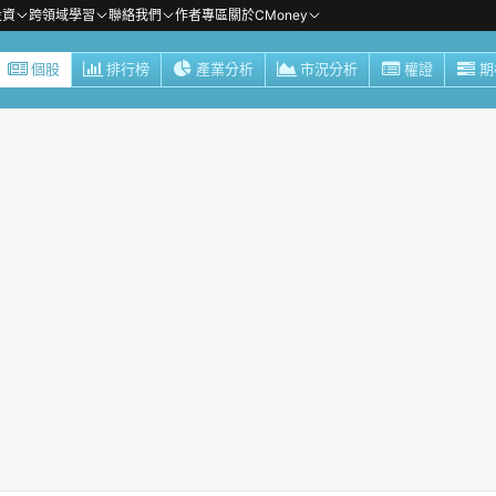
投資
跨領域學習
聯絡我們
作者專區
關於CMoney
個股
排行榜
產業分析
市況分析
權證
期