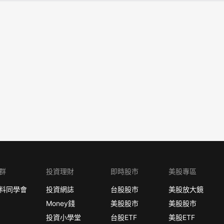
群
投資理財
即時股市
美股專區
料同學會
投資網誌
台股股市
美股放大鏡
Money錢
美股股市
美股股市
投資小學堂
台股ETF
美股ETF