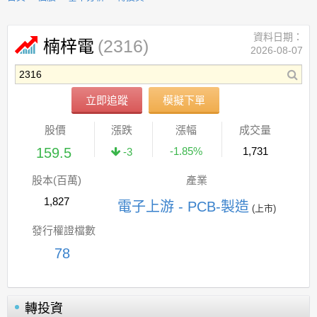
資料日期：
(2316)
楠梓電
2026-08-07
立即追蹤
模擬下單
股價
漲跌
漲幅
成交量
159.5
-1.85%
1,731
-3
股本(百萬)
產業
1,827
電子上游 - PCB-製造
(上市)
發行權證檔數
78
轉投資