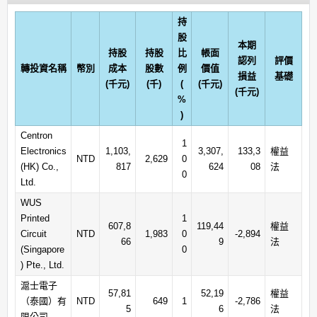
持
股
本期
持股
持股
比
帳面
認列
評價
轉投資名稱
幣別
成本
股數
例
價值
損益
基礎
(千元)
(千)
(
(千元)
(千元)
%
)
Centron
1
Electronics
1,103,
3,307,
133,3
權益
NTD
2,629
0
(HK) Co.,
817
624
08
法
0
Ltd.
WUS
Printed
1
607,8
119,44
權益
Circuit
NTD
1,983
0
-2,894
66
9
法
(Singapore
0
) Pte., Ltd.
滬士電子
57,81
52,19
權益
（泰國）有
NTD
649
1
-2,786
5
6
法
限公司