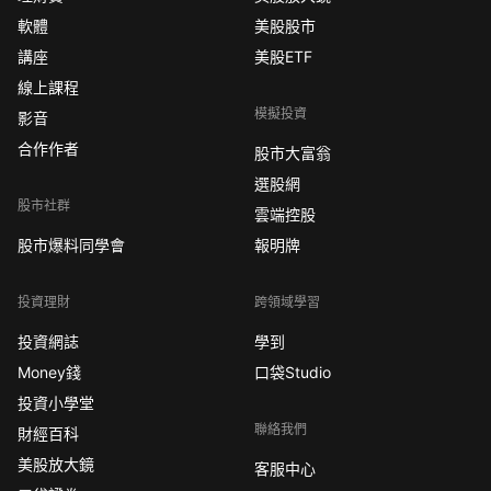
軟體
美股股市
講座
美股ETF
線上課程
模擬投資
影音
合作作者
股市大富翁
選股網
股市社群
雲端控股
股市爆料同學會
報明牌
投資理財
跨領域學習
投資網誌
學到
Money錢
口袋Studio
投資小學堂
聯絡我們
財經百科
美股放大鏡
客服中心