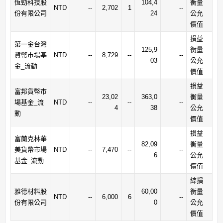
恆勁科技股
104,4
衡量
NTD
--
2,702
1
--
份有限公司
24
公允
價值
損益
第一金台灣
125,9
衡量
貨幣市場基
NTD
--
8,729
--
--
03
公允
金_流動
價值
損益
富邦貨幣市
23,02
363,0
衡量
場基金_流
NTD
--
--
--
4
38
公允
動
價值
損益
富蘭克林華
82,09
衡量
美貨幣市場
NTD
--
7,470
--
--
6
公允
基金_流動
價值
綜損
雅德材料股
60,00
衡量
NTD
--
6,000
6
--
份有限公司
0
公允
價值