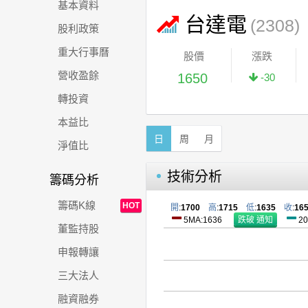
基本資料
台達電
(2308)
股利政策
重大行事曆
股價
漲跌
營收盈餘
1650
-30
轉投資
本益比
日
周
月
淨值比
技術分析
籌碼分析
籌碼K線
HOT
開
:
1700
高
:
1715
低
:
1635
收
:
16
5MA:1636
20
董監持股
申報轉讓
三大法人
融資融券