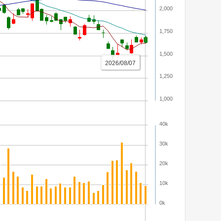
2,000
1,750
1,500
2026/08/07
1,250
1,000
40k
30k
20k
10k
0k