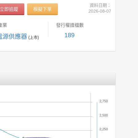
資料日期：
立即追蹤
模擬下單
2026-08-07
產業
發行權證檔數
189
 電源供應器
(上市)
2,750
2,500
2,250