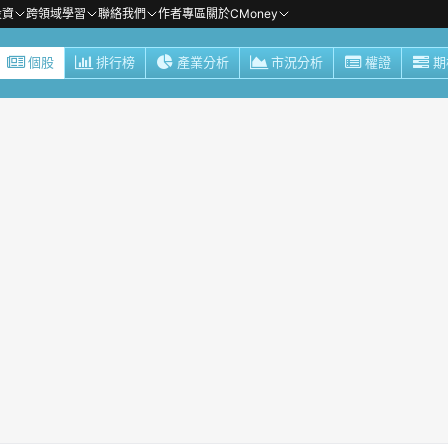
投資
跨領域學習
聯絡我們
作者專區
關於CMoney
個股
排行榜
產業分析
市況分析
權證
期