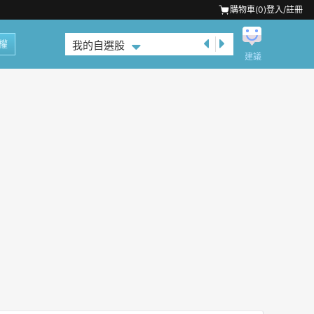
購物車(
0
)
登入/註冊
權
我的自選股
建議