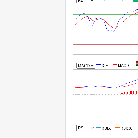
DIF
:
MACD
:
RSI5
:
RSI10
: