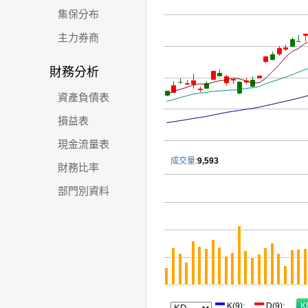
集保分布
主力券商
財務分析
資產負債表
損益表
現金流量表
成交量
:
9,593
財務比率
部門別資料
K(9)
:
D(9)
: