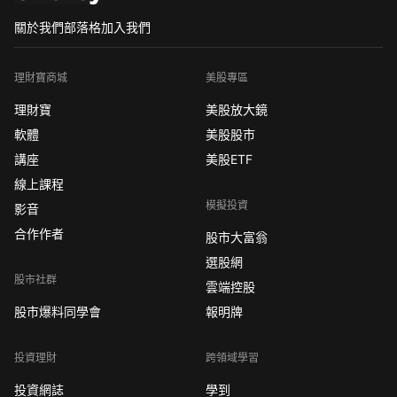
關於我們
部落格
加入我們
理財寶商城
美股專區
理財寶
美股放大鏡
軟體
美股股市
講座
美股ETF
線上課程
模擬投資
影音
合作作者
股市大富翁
選股網
股市社群
雲端控股
股市爆料同學會
報明牌
投資理財
跨領域學習
投資網誌
學到