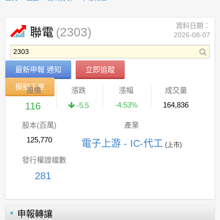
資料日期：
(2303)
聯電
2026-08-07
最新申報 通知
立即追蹤
模擬下單
股價
漲跌
漲幅
成交量
116
-4.53%
164,836
-5.5
股本(百萬)
產業
125,770
電子上游 - IC-代工
(上市)
發行權證檔數
281
申報轉讓