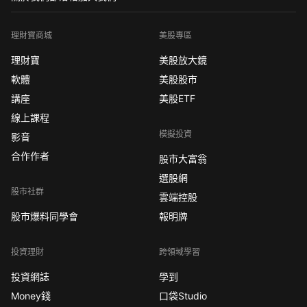
理財寶商城
美股專區
理財寶
美股放大鏡
軟體
美股股市
講座
美股ETF
線上課程
模擬投資
影音
合作作者
股市大富翁
選股網
股市社群
雲端控股
股市爆料同學會
報明牌
投資理財
跨領域學習
投資網誌
學到
Money錢
口袋Studio