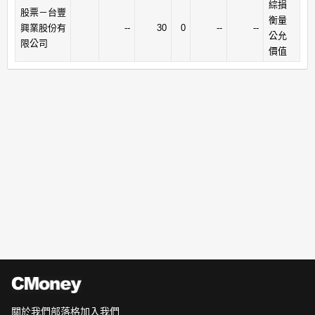
綜損
股票－台豐
衡量
興業股份有
--
30
0
--
--
公允
限公司
價值
關於我們
部落格
加入我們