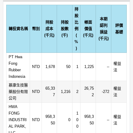
持
股
本期
持股
持股
比
帳面
認列
評價
轉投資名稱
幣別
成本
股數
例
價值
損益
基礎
(千元)
(千)
(
(千元)
(千元)
%
)
PT Hwa
Fong
權益
NTD
1,678
50
1
1,225
--
Rubber
法
Indonesia
慕康生技醫
65,33
26,75
權益
藥股份有限
NTD
1,216
2
-272
7
2
法
公司
HWA
FONG
1
958,3
958,3
權益
INDUSTRI
NTD
0
0
--
50
50
法
AL PARK,
0
LLC