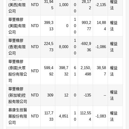
31,94
28,17
權益
(美西)有限
NTD
1,000
0
-2,135
5
2
法
公司
0
華豐橡膠
1
399,3
993,2
14,88
權益
(美國)有限
NTD
0
0
13
77
4
法
公司
0
華豐橡膠
1
224,5
-692,9
權益
(香港)有限
NTD
8,000
0
-1,086
73
36
法
公司
0
華豐橡膠
(泰國)大眾
599,4
398,7
6
2,150,
38,58
權益
NTD
股份有限公
92
32
1
498
7
法
司
華豐橡膠
權益
(新加坡)控
NTD
309
12
0
-135
--
法
股有限公司
慕康生技醫
117,7
1
112,55
權益
藥股份有限
NTD
4,851
-1,083
33
0
4
法
公司