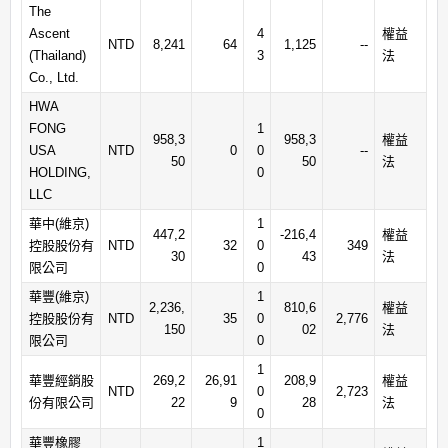
The
Ascent
4
權益
NTD
8,241
64
1,125
--
(Thailand)
3
法
Co., Ltd.
HWA
FONG
1
958,3
958,3
權益
USA
NTD
0
0
--
50
50
法
HOLDING,
0
LLC
華中(維京)
1
447,2
-216,4
權益
控股股份有
NTD
32
0
349
30
43
法
限公司
0
華豐(維京)
1
2,236,
810,6
權益
控股股份有
NTD
35
0
2,776
150
02
法
限公司
0
1
華豐經銷股
269,2
26,91
208,9
權益
NTD
0
2,723
份有限公司
22
9
28
法
0
華豐橡膠
1