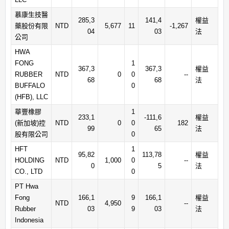
慕康生技醫
285,3
141,4
權益
藥股份有限
NTD
5,677
11
-1,267
04
03
法
公司
HWA
FONG
1
367,3
367,3
權益
RUBBER
NTD
0
0
--
68
68
法
BUFFALO
0
(HFB), LLC
華豐橡膠
1
233,1
-111,6
權益
(新加坡)控
NTD
0
0
182
99
65
法
股有限公司
0
HFT
1
95,82
113,78
權益
HOLDING
NTD
1,000
0
--
0
5
法
CO., LTD
0
PT Hwa
Fong
166,1
9
166,1
權益
NTD
4,950
--
Rubber
03
9
03
法
Indonesia