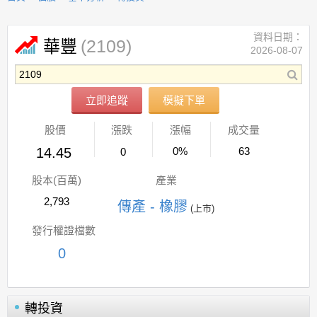
資料日期：
(2109)
華豐
2026-08-07
立即追蹤
模擬下單
股價
漲跌
漲幅
成交量
14.45
0%
63
0
股本(百萬)
產業
2,793
傳產 - 橡膠
(上市)
發行權證檔數
0
轉投資