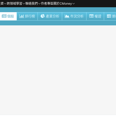
投資
跨領域學習
聯絡我們
作者專區
關於CMoney
個股
排行榜
產業分析
市況分析
權證
期