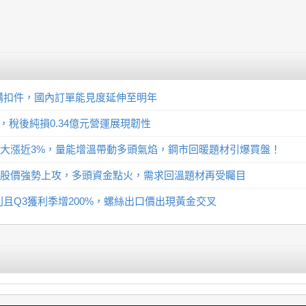
構扣件，國內訂單能見度延伸至明年
，稅後純損0.34億元營運展現韌性
族群大漲近3%，量能增溫帶動多頭氣焰，鋼市回暖題材引爆買盤！
鐵族群股價強勢上攻，多頭資金點火，需求回溫題材再受矚目
且Q3獲利季增200%，螺絲出口價出現黃金交叉