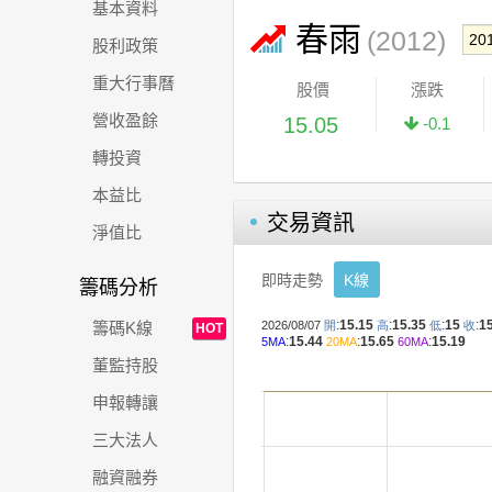
基本資料
春雨
(2012)
股利政策
重大行事曆
股價
漲跌
營收盈餘
15.05
-0.1
轉投資
本益比
交易資訊
淨值比
即時走勢
K線
籌碼分析
籌碼K線
HOT
董監持股
申報轉讓
三大法人
融資融券