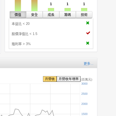
1
1
1
價值
安全
成長
籌碼
技術
本益比 < 20
股價淨值比 < 1.5
殖利率 > 3%
更多...