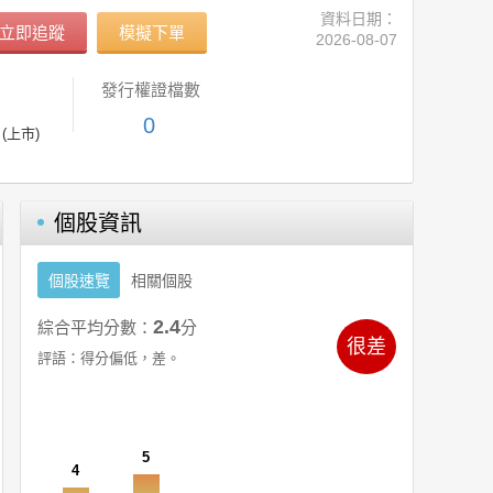
資料日期：
立即追蹤
模擬下單
2026-08-07
發行權證檔數
0
(上市)
個股資訊
個股速覽
相關個股
2.4
綜合平均分數：
分
很差
評語：
得分偏低，差。
5
4