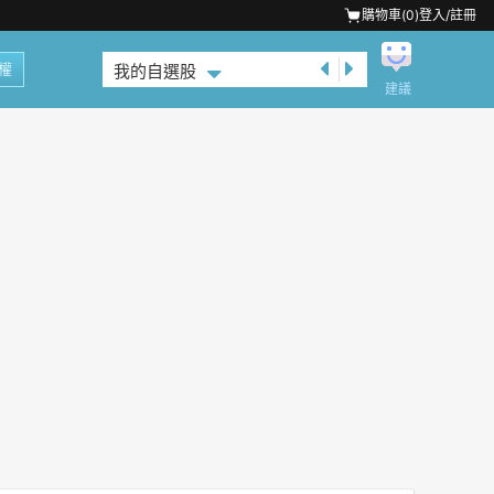
購物車(
0
)
登入/註冊
權
我的自選股
建議