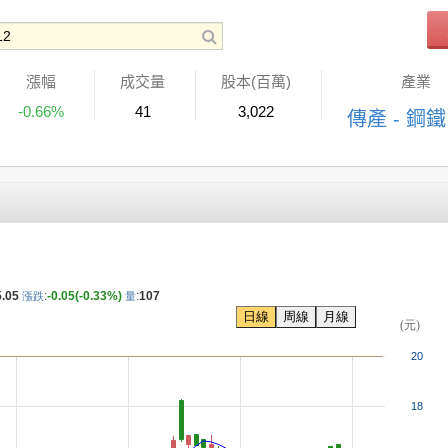
漲幅
成交量
股本(百萬)
產業
-0.66%
41
3,022
傳產 - 鋼鐵