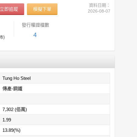
資料日期：
立即追蹤
模擬下單
2026-08-07
發行權證檔數
4
市)
Tung Ho Steel
傳產-鋼鐵
7,302 (佰萬)
1.99
13.89(%)