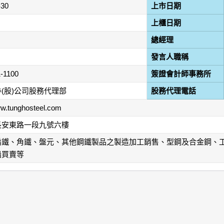
-30
上市日期
上櫃日期
總經理
發言人職稱
1-1100
簽證會計師事務所
(股)公司股務代理部
股務代理電話
ww.tunghosteel.com
長安東路一段九號六樓
扁鐵、角鐵、盤元、其他鋼鐵製品之製造加工銷售、型鋼及合金鋼、
船買賣等