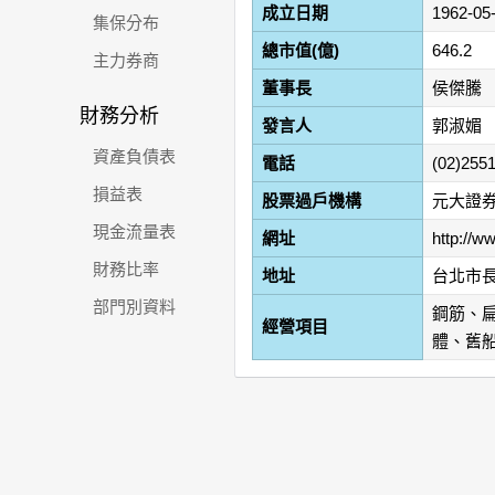
成立日期
1962-05
集保分布
總市值(億)
646.2
主力券商
董事長
侯傑騰
財務分析
發言人
郭淑媚
資產負債表
電話
(02)255
損益表
股票過戶機構
元大證券
現金流量表
網址
http://w
財務比率
地址
台北市
部門別資料
鋼筋、
經營項目
體、舊