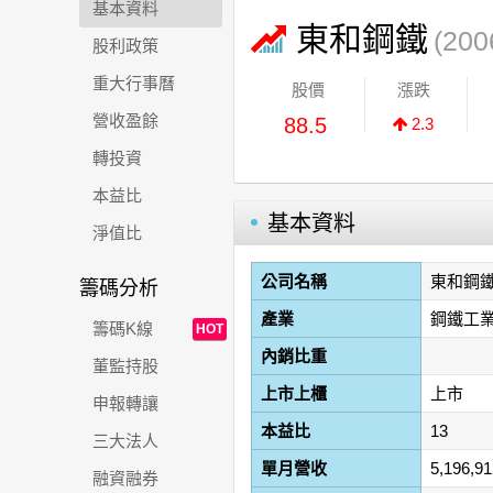
基本資料
東和鋼鐵
(200
股利政策
重大行事曆
股價
漲跌
營收盈餘
88.5
2.3
轉投資
本益比
基本資料
淨值比
公司名稱
東和鋼
籌碼分析
產業
鋼鐵工
籌碼K線
HOT
內銷比重
董監持股
上市上櫃
上市
申報轉讓
本益比
13
三大法人
單月營收
5,196,9
融資融券