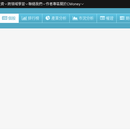
投資
跨領域學習
聯絡我們
作者專區
關於CMoney
個股
排行榜
產業分析
市況分析
權證
期