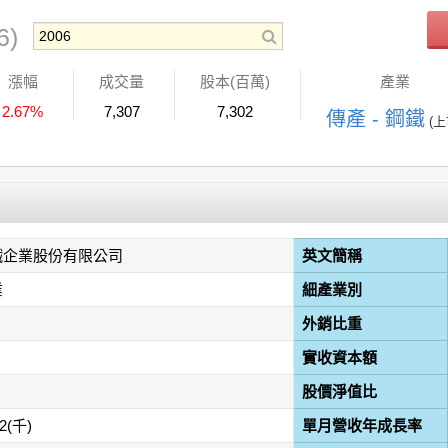
6)
漲幅
成交量
股本(百萬)
產業
2.67%
7,307
7,302
傳產 - 鋼鐵
(上
鐵企業股份有限公司
英文簡稱
業
細產業別
外銷比重
實收資本額
股價淨值比
12(千)
單月營收年成長率