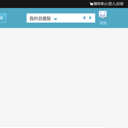
購物車(
0
)
登入/註冊
權
我的自選股
建議