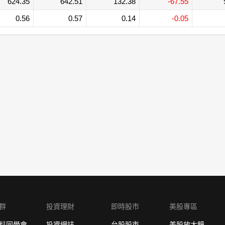
624.35
642.51
132.38
-67.55
0.56
0.57
0.14
-0.05
群
投資理財
即時股市
美股專區
料同學會
投資網誌
台股股市
美股放大鏡