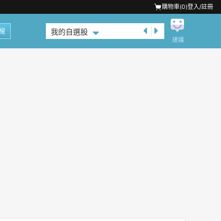
購物車(
0
)
登入/註冊
權
我的自選股
建議