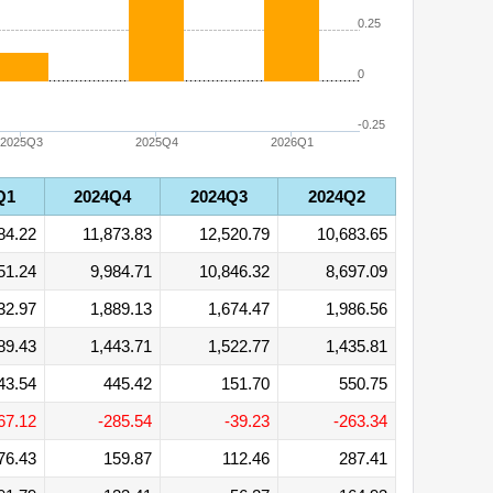
0.25
0
-0.25
2025Q3
2025Q4
2026Q1
Q1
2024Q4
2024Q3
2024Q2
84.22
11,873.83
12,520.79
10,683.65
51.24
9,984.71
10,846.32
8,697.09
32.97
1,889.13
1,674.47
1,986.56
89.43
1,443.71
1,522.77
1,435.81
43.54
445.42
151.70
550.75
67.12
-285.54
-39.23
-263.34
76.43
159.87
112.46
287.41