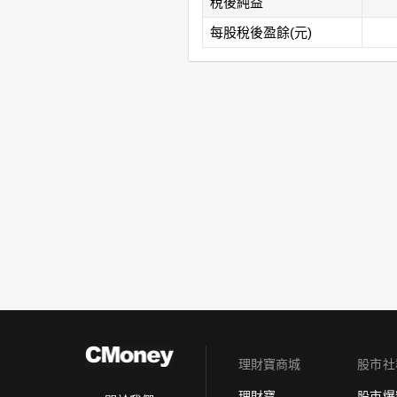
稅後純益
每股稅後盈餘(元)
理財寶商城
股市社
理財寶
股市爆