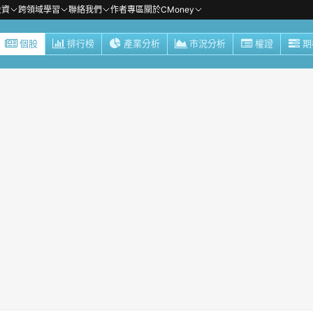
投資
跨領域學習
聯絡我們
作者專區
關於CMoney
個股
排行榜
產業分析
市況分析
權證
期