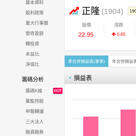
基本資料
正隆
(1904)
股利政策
重大行事曆
股價
漲跌
營收盈餘
22.95
0.65
轉投資
本益比
季合併損益表(單季)
年合併損益
淨值比
損益表
籌碼分析
籌碼K線
HOT
董監持股
申報轉讓
三大法人
融資融券