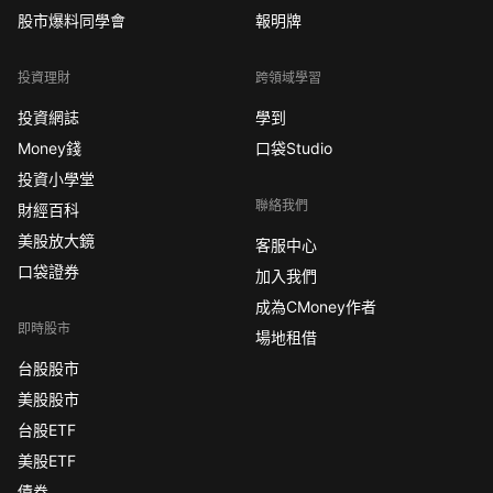
股市爆料同學會
報明牌
投資理財
跨領域學習
投資網誌
學到
Money錢
口袋Studio
投資小學堂
聯絡我們
財經百科
美股放大鏡
客服中心
口袋證券
加入我們
成為CMoney作者
即時股市
場地租借
台股股市
美股股市
台股ETF
美股ETF
債券