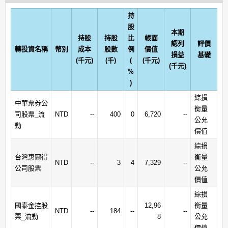
持
股
本期
持股
持股
比
帳面
認列
評價
轉投資名稱
幣別
成本
股數
例
價值
損益
基礎
(千元)
(千)
(
(千元)
(千元)
%
)
綜損
中華票券公
衡量
司股票_流
NTD
--
400
0
6,720
--
公允
動
價值
綜損
台灣惠爾得
衡量
NTD
--
3
4
7,329
--
公司股票
公允
價值
綜損
國泰金控股
12,96
衡量
NTD
--
184
--
--
票_流動
8
公允
價值