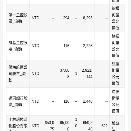
綜損
第一金控股
衡量
NTD
--
294
--
8,293
--
票_流動
公允
價值
綜損
凱基金控股
衡量
NTD
--
116
--
2,225
--
票_流動
公允
價值
綜損
萬海航運公
37,88
2,921,
衡量
司股票_流
NTD
--
1
--
8
144
公允
動
價值
綜損
遠東銀行股
衡量
NTD
--
116
--
1,448
--
票_流動
公允
價值
士林環境淨
1
650,0
65,00
659,2
權益
化股份有限
NTD
0
622
75
0
46
法