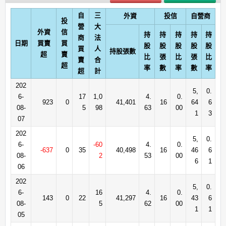
自
三
外資
投信
自營商
投
營
大
外資
信
持
持
持
持
持
商
法
日期
買賣
買
股
股
股
股
股
買
人
持股張數
超
賣
比
張
比
張
比
賣
合
超
率
數
率
數
率
超
計
202
5,
0.
6-
17
1,0
4.
0.
923
0
41,401
16
64
6
08-
5
98
63
00
1
3
07
202
5,
0.
6-
-60
4.
0.
-637
0
35
40,498
16
46
6
08-
2
53
00
6
1
06
202
5,
0.
6-
16
4.
0.
143
0
22
41,297
16
43
6
08-
5
62
00
1
1
05