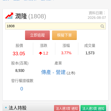
資料日期：
(1808)
潤隆
2026-08-07
立即追蹤
模擬下單
股價
漲跌
漲幅
成交量
33.05
3.77%
1,573
1.2
股本(百萬)
產業
8,930
傳產 - 營建
(上市)
發行權證檔數
0
法人持股