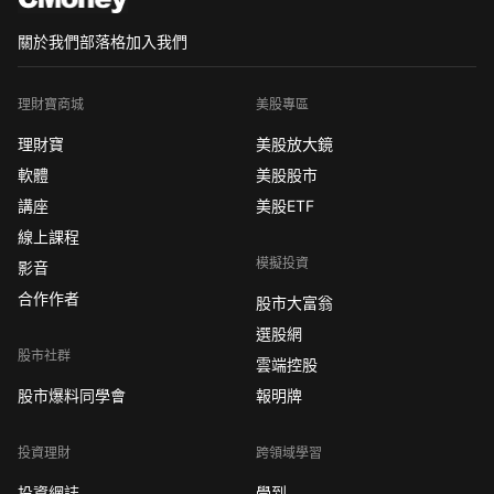
關於我們
部落格
加入我們
理財寶商城
美股專區
理財寶
美股放大鏡
軟體
美股股市
講座
美股ETF
線上課程
模擬投資
影音
合作作者
股市大富翁
選股網
股市社群
雲端控股
股市爆料同學會
報明牌
投資理財
跨領域學習
投資網誌
學到